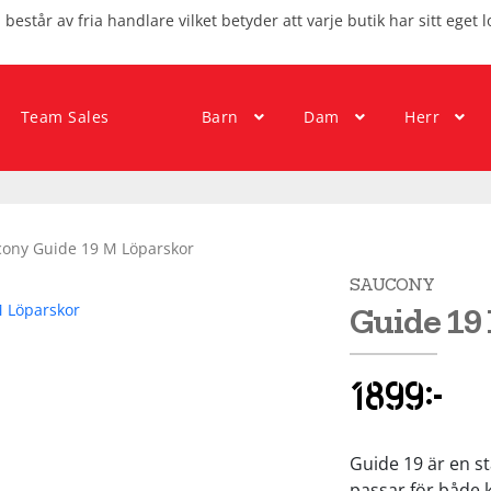
består av fria handlare vilket betyder att varje butik har sitt eget l
Team Sales
Barn
Dam
Herr
ony Guide 19 M Löparskor
SAUCONY
Guide 19
1899
kr
Guide 19 är en s
passar för både 