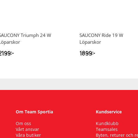
SAUCONY
Triumph 24 W
SAUCONY
Ride 19 W
Löparskor
Löparskor
2199
kr
1899
kr
Om Team Sportia
Kundservice
Om oss
Kundklubb
Vårt ansvar
Teamsales
Våra butiker
Byten, returer och 