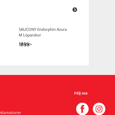
SAUCONY
Endorphin Azura
SAUCONY
Ride 
M Löparskor
Löparskor
1899
kr
1899
kr
Följ oss
reklamationer