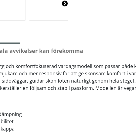
Ne
xt
ala avvikelser kan förekomma
ygg och komfortfokuserad vardagsmodell som passar både k
kare och mer responsiv för att ge skonsam komfort i var
sidoväggar, guidar skon foten naturligt genom hela stege
erställer en följsam och stabil passform. Modellen är vega
-dämpning
ilitet
lkappa