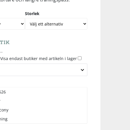
Storlek
TIK
..
Visa endast butiker med artikeln i lager
626
r
cony
ning