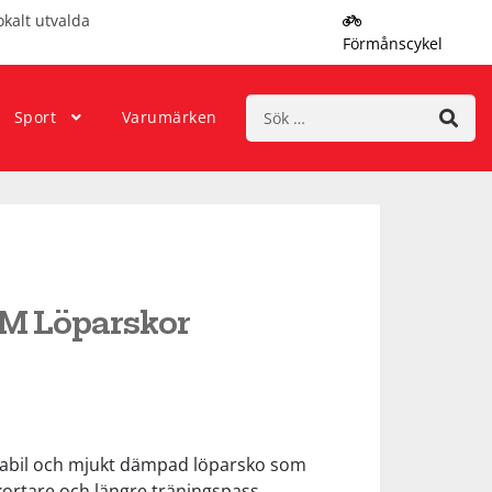
okalt utvalda
Förmånscykel
Sök
Sport
Varumärken
efter:
 M Löparskor
tabil och mjukt dämpad löparsko som
kortare och längre träningspass.