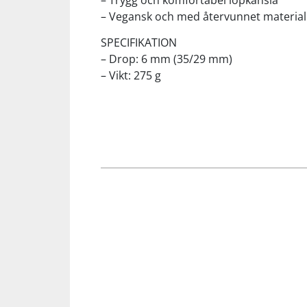
– Trygg och komfortabel löpkänsla
– Vegansk och med återvunnet material
Squash
SPECIFIKATION
– Drop: 6 mm (35/29 mm)
Tennis
– Vikt: 275 g
Träning
Volleyboll
Walking