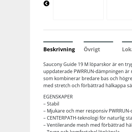
Underkläder
Skydd
Underkläder
Skydd
Längdåkning
Pre
vio
us
Sporttillbehör
Sporttillbehör
Löpning
Stavar
Stavar
Orientering
Beskrivning
Övrigt
Lok
Träning
Träning
Outdoor
Saucony Guide 19 M löparskor är en tr
uppdaterade PWRRUN-dämpningen är mju
som kombinerar bredare bas och högre 
Tält
Tält
Padel
med stretch och förbättrad hälkappa säk
Väskor
Väskor
Rullskidor
EGENSKAPER
– Stabil
– Mjukare och mer responsiv PWRRUN
Övrigt
Övrigt
Simning
– CENTERPATH-teknologi för naturlig stab
– Ventilerande mesh med förbättrad hä
Sportswear