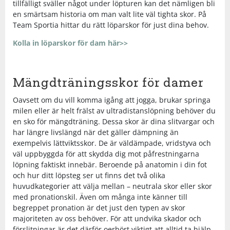
tillfälligt sväller något under löpturen kan det nämligen bli
Shorts
Sandaler & tofflor
Skridskor
Regnkläder
Löparskor
Glasögon
Regnkläder
Löparskor
Glasögon
Bordtennis
en smärtsam historia om man valt lite väl tighta skor. På
Team Sportia hittar du rätt löparskor
för just dina behov.
Supporterkläder
Sneakers
Sporttillbehör
Shorts
Padel & tennisskor
Handskar
Shorts
Padel & tennisskor
Handskar
Cykel
Kolla in löparskor för dam här>>
T-shirts & linnen
Väskor
Skjortor
Sandaler & tofflor
Hjälmar
Skjortor
Sandaler & tofflor
Hjälmar
Fotboll
Mängdträningsskor för damer
Tights
Övrigt
Sportkläder
Skotillbehör
Klubbor
Sportkläder
Skotillbehör
Klubbor
Handboll
Oavsett om du vill komma igång att jogga, brukar springa
milen eller är helt frälst av ultradistanslöpning behöver du
en sko för mängdträning. Dessa skor är dina slitvargar och
Tröjor
Supporterkläder
Sneakers
Lek & spel
Supporterkläder
Sneakers
Lek & spel
Hockey
har längre livslängd när det gäller dämpning än
exempelvis lättviktsskor. De är väldämpade, vridstyva och
väl uppbyggda för att skydda dig mot påfrestningarna
Underkläder
T-shirts & linnen
Träningsskor
Racket
T-shirts & linnen
Träningsskor
Racket
Innebandy
löpning faktiskt innebär. Beroende på anatomin i din fot
och hur ditt löpsteg ser ut finns det två olika
huvudkategorier att välja mellan – neutrala skor eller skor
Tights
Vandringskor
Skidor
Tights
Vandringskor
Skidor
Lek & spel
med pronationskil. Även om många inte känner till
begreppet pronation är det just den typen av skor
Tröjor
Walkingskor
Skridskor
Tröjor
Walkingskor
Skridskor
Långfärdsskridskor
majoriteten av oss behöver. För att undvika skador och
förslitningar är det därför oerhört viktigt att alltid ta hjälp