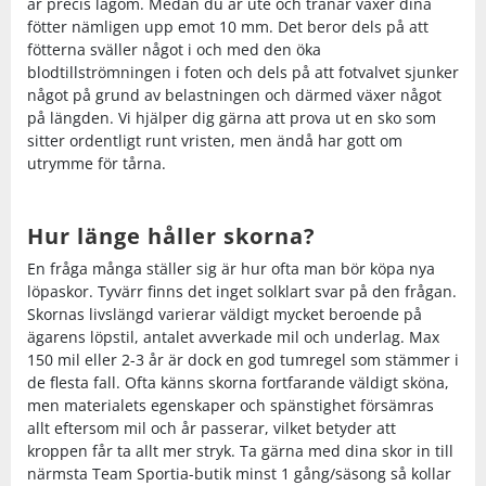
är precis lagom. Medan du är ute och tränar växer dina
fötter nämligen upp emot 10 mm. Det beror dels på att
fötterna sväller något i och med den öka
blodtillströmningen i foten och dels på att fotvalvet sjunker
något på grund av belastningen och därmed växer något
på längden. Vi hjälper dig gärna att prova ut en sko som
sitter ordentligt runt vristen, men ändå har gott om
utrymme för tårna.
Hur länge håller skorna?
En fråga många ställer sig är hur ofta man bör köpa nya
löpaskor. Tyvärr finns det inget solklart svar på den frågan.
Skornas livslängd varierar väldigt mycket beroende på
ägarens löpstil, antalet avverkade mil och underlag. Max
150 mil eller 2-3 år är dock en god tumregel som stämmer i
de flesta fall. Ofta känns skorna fortfarande väldigt sköna,
men materialets egenskaper och spänstighet försämras
allt eftersom mil och år passerar, vilket betyder att
kroppen får ta allt mer stryk. Ta gärna med dina skor in till
närmsta Team Sportia-butik minst 1 gång/säsong så kollar