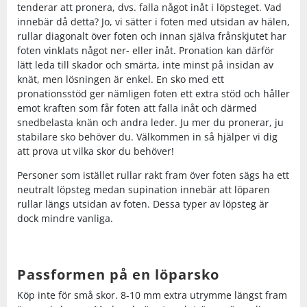
tenderar att pronera, dvs. falla något inåt i löpsteget. Vad
innebär då detta? Jo, vi sätter i foten med utsidan av hälen,
rullar diagonalt över foten och innan själva frånskjutet har
foten vinklats något ner- eller inåt. Pronation kan därför
lätt leda till skador och smärta, inte minst på insidan av
knät, men lösningen är enkel. En sko med ett
pronationsstöd ger nämligen foten ett extra stöd och håller
emot kraften som får foten att falla inåt och därmed
snedbelasta knän och andra leder. Ju mer du pronerar, ju
stabilare sko behöver du. Välkommen in så hjälper vi dig
att prova ut vilka skor du behöver!
Personer som istället rullar rakt fram över foten sägs ha ett
neutralt löpsteg medan supination innebär att löparen
rullar längs utsidan av foten. Dessa typer av löpsteg är
dock mindre vanliga.
Passformen på en löparsko
Köp inte för små skor. 8-10 mm extra utrymme längst fram