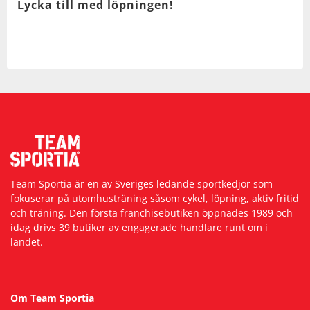
Lycka till med löpningen!
Team Sportia är en av Sveriges ledande sportkedjor som
fokuserar på utomhusträning såsom cykel, löpning, aktiv fritid
och träning. Den första franchisebutiken öppnades 1989 och
idag drivs 39 butiker av engagerade handlare runt om i
landet.
Om Team Sportia