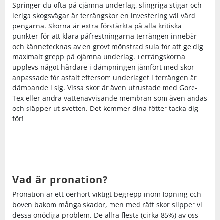
Springer du ofta på ojämna underlag, slingriga stigar och
leriga skogsvägar är terrängskor en investering väl värd
Squash
pengarna. Skorna är extra förstärkta på alla kritiska
punkter för att klara påfrestningarna terrängen innebär
och kännetecknas av en grovt mönstrad sula för att ge dig
Tennis
maximalt grepp på ojämna underlag. Terrängskorna
upplevs något hårdare i dämpningen jämfört med skor
anpassade för asfalt eftersom underlaget i terrängen är
Träning
dämpande i sig. Vissa skor är även utrustade med Gore-
Tex eller andra vattenavvisande membran som även andas
och släpper ut svetten. Det kommer dina fötter tacka dig
Volleyboll
för!
Walking
Vad är pronation?
Pronation är ett oerhört viktigt begrepp inom löpning och
boven bakom många skador, men med rätt skor slipper vi
dessa onödiga problem. De allra flesta (cirka 85%) av oss