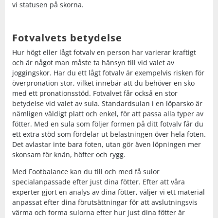
vi statusen på skorna.
Fotvalvets betydelse
Hur högt eller lågt fotvalv en person har varierar kraftigt
och är något man måste ta hänsyn till vid valet av
joggingskor. Har du ett lågt fotvalv är exempelvis risken för
överpronation stor, vilket innebär att du behöver en sko
med ett pronationsstöd. Fotvalvet får också en stor
betydelse vid valet av sula. Standardsulan i en löparsko är
nämligen väldigt platt och enkel, för att passa alla typer av
fötter. Med en sula som följer formen på ditt fotvalv får du
ett extra stöd som fördelar ut belastningen över hela foten.
Det avlastar inte bara foten, utan gör även löpningen mer
skonsam för knän, höfter och rygg.
Med Footbalance kan du till och med få sulor
specialanpassade efter just dina fötter. Efter att våra
experter gjort en analys av dina fötter, väljer vi ett material
anpassat efter dina förutsättningar för att avslutningsvis
värma och forma sulorna efter hur just dina fötter är