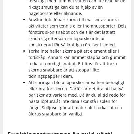
försiktigt med ljummet vatten och lite tvål. Är de
riktigt smutsiga kan du ta hjälp av en
nagelborste eller liknande.
Använd inte löparskorna till massor av andra
aktiviteter som tennis eller inomhussporter. Dels
förstörs skon snabbt och dels är det lätt att
skada sig eftersom en löparsko inte är
konstruerad för så kraftiga rörelser i sidled.
Torka inte heller skorna på ett element eller i
torkskåp. Annars kan limmet släppa och gummit
torka ut onödigt snabbt. Ett tips för att torka
skorna snabbare är att stoppa i lite
tidningspapper i dem.
Att springa i blöta löparskor är varken behagligt
eller bra för skorna. Därför är det bra att ha två
par skor att variera med. Då är du alltid redo för
nästa löptur.Låt inte dina skor stå i solen för
länge. Solljuset gör att materialet torkar ut och
åldras snabbare än vanligt.