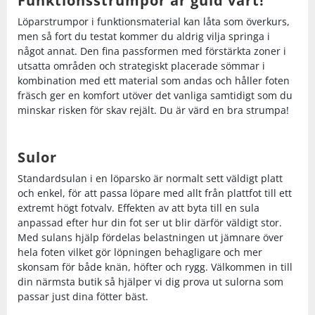
Funktionsstrumpor är guld värt!
Löparstrumpor i funktionsmaterial kan låta som överkurs,
men så fort du testat kommer du aldrig vilja springa i
något annat. Den fina passformen med förstärkta zoner i
utsatta områden och strategiskt placerade sömmar i
kombination med ett material som andas och håller foten
fräsch ger en komfort utöver det vanliga samtidigt som du
minskar risken för skav rejält. Du är värd en bra strumpa!
Sulor
Standardsulan i en löparsko är normalt sett väldigt platt
och enkel, för att passa löpare med allt från plattfot till ett
extremt högt fotvalv. Effekten av att byta till en sula
anpassad efter hur din fot ser ut blir därför väldigt stor.
Med sulans hjälp fördelas belastningen ut jämnare över
hela foten vilket gör löpningen behagligare och mer
skonsam för både knän, höfter och rygg. Välkommen in till
din närmsta butik så hjälper vi dig prova ut sulorna som
passar just dina fötter bäst.