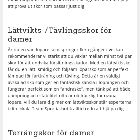
att prova ut skor som passar just dig.
Underkläder
Skydd
Underkläder
Skydd
Längdåkning
Sporttillbehör
Sporttillbehör
Löpning
Lättvikts-/Tävlingsskor för
damer
Stavar
Stavar
Orientering
Är du en van löpare som springer flera gånger i veckan
rekommenderar vi starkt att du växlar mellan minst två par
skor för att undvika förslitningsskador. Med en lättviktssko
Träning
Träning
Outdoor
får du en lätt, smidig och följsam löparsko som är perfekt
lämpad för fartträning och tävling. Detta är en väldigt
avskalad sko som ger en fantastisk känsla i löpningen och
Tält
Tält
Padel
fungerar perfekt som en ”andrasko”, men tänk på att både
dämpning och stabilitet ofta är otillräcklig för ovana
Väskor
Väskor
Rullskidor
löpare. Vill du lära dig mer om lättviktsskor står experterna
i din lokala Team Sportia-butik alltid redo att hjälpa dig.
Övrigt
Övrigt
Simning
Terrängskor för damer
Sportswear