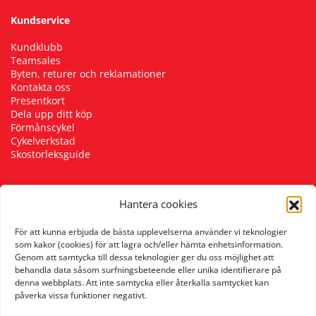
Kundservice
Kundklubb
Teamsales
Byten, returer och reklamationer
Kontakta oss
Presentkort
Dela upp ditt köp
Förmånscykel
Cykelverkstad
Skostorleksguide
Hantera cookies
Följ oss
För att kunna erbjuda de bästa upplevelserna använder vi teknologier
som kakor (cookies) för att lagra och/eller hämta enhetsinformation.
Genom att samtycka till dessa teknologier ger du oss möjlighet att
behandla data såsom surfningsbeteende eller unika identifierare på
denna webbplats. Att inte samtycka eller återkalla samtycket kan
påverka vissa funktioner negativt.