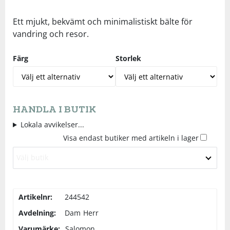
Underkläder
Skydd
Underkläder
Skydd
Längdåkning
Ett mjukt, bekvämt och minimalistiskt bälte för
vandring och resor.
Sporttillbehör
Sporttillbehör
Löpning
Färg
Storlek
Stavar
Stavar
Orientering
Träning
Träning
Outdoor
HANDLA I BUTIK
Lokala avvikelser...
Tält
Tält
Padel
Visa endast butiker med artikeln i lager
Välj butik
Väskor
Väskor
Rullskidor
Övrigt
Övrigt
Simning
Artikelnr:
244542
Avdelning:
Dam
Herr
Sportswear
Varumärke:
Salomon