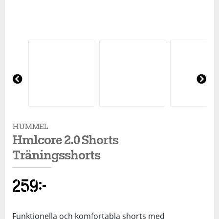
Squash
Tennis
Träning
Pre
Ne
vio
xt
Volleyboll
us
HUMMEL
Walking
Hmlcore 2.0 Shorts
Träningsshorts
259
kr
Funktionella och komfortabla shorts med