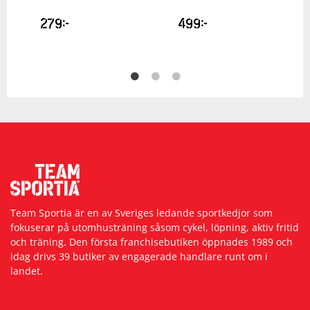
279
kr
499
kr
Team Sportia är en av Sveriges ledande sportkedjor som
fokuserar på utomhusträning såsom cykel, löpning, aktiv fritid
och träning. Den första franchisebutiken öppnades 1989 och
idag drivs 39 butiker av engagerade handlare runt om i
landet.