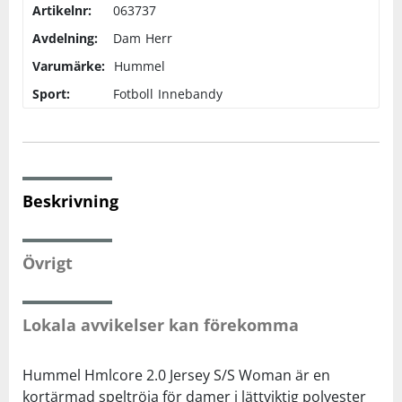
Artikelnr:
063737
Avdelning:
Dam
Herr
Squash
Varumärke:
Hummel
Sport:
Fotboll
Innebandy
Tennis
Träning
Beskrivning
Volleyboll
Walking
Övrigt
Lokala avvikelser kan förekomma
Hummel Hmlcore 2.0 Jersey S/S Woman är en
kortärmad speltröja för damer i lättviktig polyester