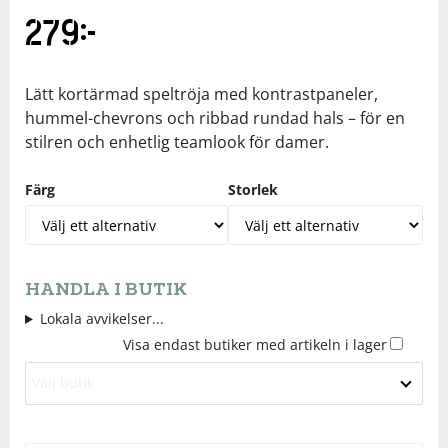
279
kr
Underkläder
Skydd
Underkläder
Skydd
Längdåkning
Sporttillbehör
Sporttillbehör
Löpning
Lätt kortärmad speltröja med kontrastpaneler,
hummel-chevrons och ribbad rundad hals – för en
stilren och enhetlig teamlook för damer.
Stavar
Stavar
Orientering
Färg
Storlek
Träning
Träning
Outdoor
Tält
Tält
Padel
HANDLA I BUTIK
Lokala avvikelser...
Väskor
Väskor
Rullskidor
Visa endast butiker med artikeln i lager
Övrigt
Övrigt
Simning
Välj butik
Sportswear