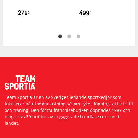
279
kr
499
kr
Team Sportia är en av Sveriges ledande sportkedjor som
fokuserar på utomhusträning såsom cykel, löpning, aktiv fritid
och träning. Den första franchisebutiken öppnades 1989 och
idag drivs 39 butiker av engagerade handlare runt om i
landet.