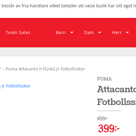
består av fria handlare vilket betyder att varje butik har sitt eget l
Team Sales
Barn
Dam
Herr
r
Puma Attacanto II FG/AG Jr Fotbollsskor
PUMA
Attacanto
Fotbolls
499
kr
399
kr