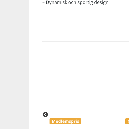
– Dynamisk och sportig design
Squash
Tennis
Träning
Volleyboll
Walking