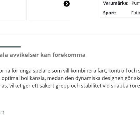
Varumärke:
Pu
Ne
Sport:
Fotb
xt
ala avvikelser kan förekomma
orna för unga spelare som vill kombinera fart, kontroll och 
optimal bollkänsla, medan den dynamiska designen gör skor
, vilket ger ett säkert grepp och stabilitet vid snabba rörelse
rt