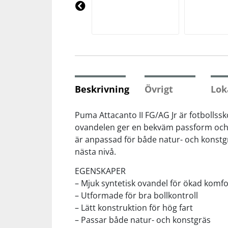
Underkläder
Skydd
Underkläder
Skydd
Längdåkning
Pre
vio
us
Sporttillbehör
Sporttillbehör
Löpning
Stavar
Stavar
Orientering
Beskrivning
Övrigt
Lok
Träning
Träning
Outdoor
Puma Attacanto II FG/AG Jr är fotbollssk
ovandelen ger en bekväm passform och 
Tält
Tält
Padel
är anpassad för både natur- och konstgräs
nästa nivå.
Väskor
Väskor
Rullskidor
EGENSKAPER
– Mjuk syntetisk ovandel för ökad komfo
Övrigt
Övrigt
Simning
– Utformade för bra bollkontroll
– Lätt konstruktion för hög fart
– Passar både natur- och konstgräs
Sportswear