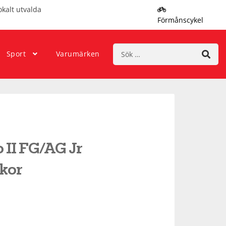
okalt utvalda
Förmånscykel
Sök
Sport
Varumärken
efter:
 II FG/AG Jr
skor