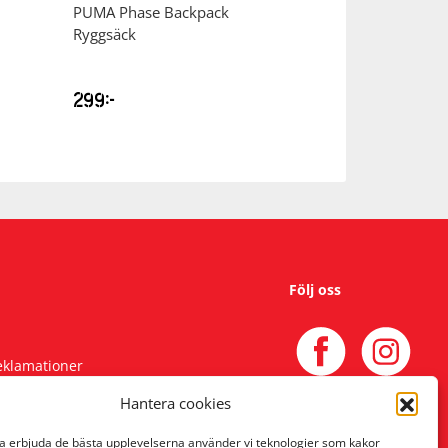
PUMA
Phase Backpack
PUMA
Ultra Gra
Ryggsäck
Fotboll
299
kr
199
kr
Följ oss
reklamationer
Hantera cookies
na erbjuda de bästa upplevelserna använder vi teknologier som kakor