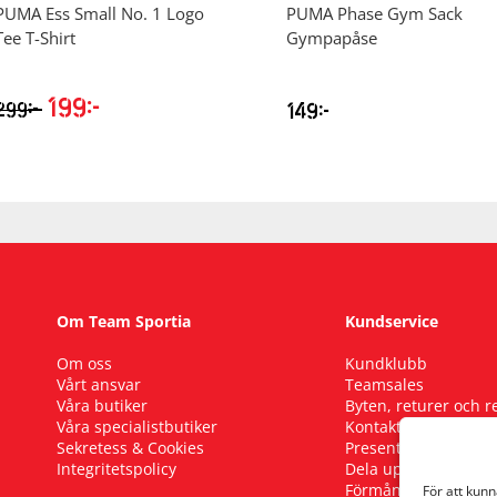
PUMA
Ess Small No. 1 Logo
PUMA
Phase Gym Sack
Tee T-Shirt
Gympapåse
199
kr
kr
299
149
kr
Om Team Sportia
Kundservice
Om oss
Kundklubb
Vårt ansvar
Teamsales
Våra butiker
Byten, returer och 
Våra specialistbutiker
Kontakta oss
Sekretess & Cookies
Presentkort
Integritetspolicy
Dela upp ditt köp
Förmånscykel
För att kun