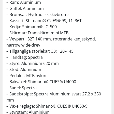
– Ram: Aluminium
– Gaffel: Aluminium
– Bromsar: Hydraulisk skivbroms
– Kassett: Shimano® CUES® 9S, 11–36T
– Kedja: Shimano® LG-500
– Skärmar: Framskärm mini MTB
– Vevparti: 32T 140 mm, roterande kedjeskydd,
narrow wide-drev
– Tillgängliga storlekar: 33: 120–145
– Handtag: Spectra
– Styre: Aluminium 620 mm
– Stöd: Aluminium
– Pedaler: MTB nylon
– Bakväxel: Shimano® CUES® U4000
– Sadel: Spectra
– Sadelstolpe: Spectra Aluminium svart 27,2 x 350
mm
– Växelreglage: Shimano® CUES® U4050-9
– Styrstam: Aluminium