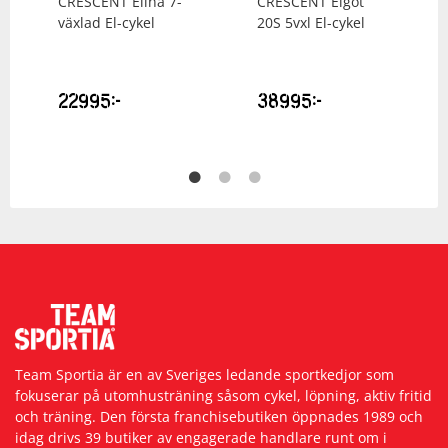
CRESCENT
Elina 7-
CRESCENT
Elgot
växlad El-cykel
20S 5vxl El-cykel
22995
kr
38995
kr
Team Sportia är en av Sveriges ledande sportkedjor som
fokuserar på utomhusträning såsom cykel, löpning, aktiv fritid
och träning. Den första franchisebutiken öppnades 1989 och
idag drivs 39 butiker av engagerade handlare runt om i