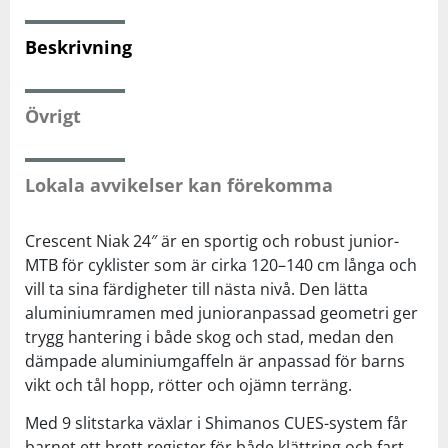
Beskrivning
Squash
Tennis
Övrigt
Träning
Lokala avvikelser kan förekomma
Volleyboll
Crescent Niak 24″ är en sportig och robust junior-
MTB för cyklister som är cirka 120–140 cm långa och
Walking
vill ta sina färdigheter till nästa nivå. Den lätta
aluminiumramen med junioranpassad geometri ger
trygg hantering i både skog och stad, medan den
dämpade aluminiumgaffeln är anpassad för barns
vikt och tål hopp, rötter och ojämn terräng.
Med 9 slitstarka växlar i Shimanos CUES-system får
barnet ett brett register för både klättring och fart.