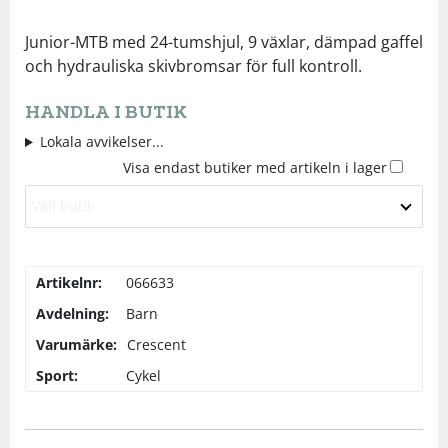
Underkläder
Skydd
Underkläder
Skydd
Längdåkning
Junior-MTB med 24-tumshjul, 9 växlar, dämpad gaffel
och hydrauliska skivbromsar för full kontroll.
Sporttillbehör
Sporttillbehör
Löpning
HANDLA I BUTIK
Lokala avvikelser...
Stavar
Stavar
Orientering
Visa endast butiker med artikeln i lager
Välj butik
Träning
Träning
Outdoor
Tält
Tält
Padel
Artikelnr:
066633
Avdelning:
Barn
Väskor
Väskor
Rullskidor
Varumärke:
Crescent
Sport:
Cykel
Övrigt
Övrigt
Simning
Sportswear