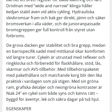
Drivlinan med ”wide and narrow”-klinga håller
kedjan stabil även vid aktiv cykling. Hydrauliska
skivbromsar fram och bak ger direkt, jämn och säker
bromsverkan i alla väder, och de junioranpassade
bromsgreppen ger full kontroll från styret utan
fotbroms.
De grova däcken ger stabilitet och bra grepp, medan
en barnspecifik sadel med mittkanal ökar komforten
vid längre turer. Cykeln är utrustad med reflexer och
ringklocka och förberedd för flaskhållare, stöd, lås,
skärmar och AVS-tillbehör. Med tillbehörspaketet
med pakethållare och matchande korg blir den lika
praktisk i vardagen som på stigen. Med sin gröna
ram, grafiska detaljer och neongröna kontraster är
Niak 24″ en cykel som både syns och känns rätt –
byggd för äventyr, lek och säkra dagar på två hjul.
EGENSKAPER