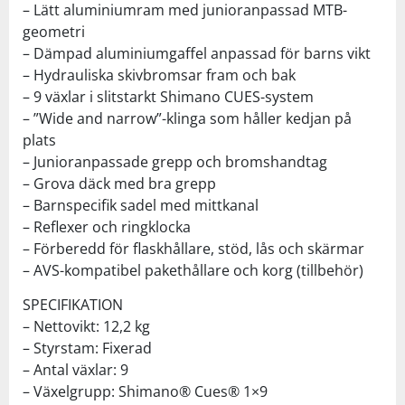
– Lätt aluminiumram med junioranpassad MTB-
geometri
– Dämpad aluminiumgaffel anpassad för barns vikt
– Hydrauliska skivbromsar fram och bak
– 9 växlar i slitstarkt Shimano CUES-system
– ”Wide and narrow”-klinga som håller kedjan på
plats
– Junioranpassade grepp och bromshandtag
– Grova däck med bra grepp
– Barnspecifik sadel med mittkanal
– Reflexer och ringklocka
– Förberedd för flaskhållare, stöd, lås och skärmar
– AVS-kompatibel pakethållare och korg (tillbehör)
SPECIFIKATION
– Nettovikt: 12,2 kg
– Styrstam: Fixerad
– Antal växlar: 9
– Växelgrupp: Shimano® Cues® 1×9