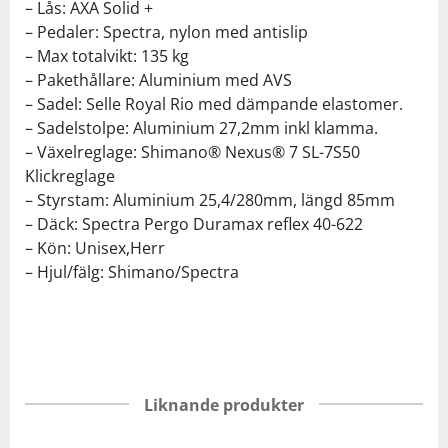
– Lås: AXA Solid +
– Pedaler: Spectra, nylon med antislip
– Max totalvikt: 135 kg
– Pakethållare: Aluminium med AVS
– Sadel: Selle Royal Rio med dämpande elastomer.
– Sadelstolpe: Aluminium 27,2mm inkl klamma.
– Växelreglage: Shimano® Nexus® 7 SL-7S50
Klickreglage
– Styrstam: Aluminium 25,4/280mm, längd 85mm
– Däck: Spectra Pergo Duramax reflex 40-622
– Kön: Unisex,Herr
– Hjul/fälg: Shimano/Spectra
Liknande produkter