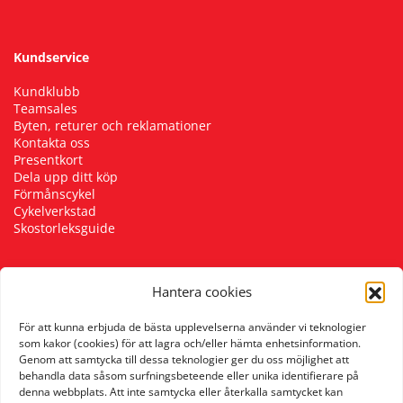
Kundservice
Kundklubb
Teamsales
Byten, returer och reklamationer
Kontakta oss
Presentkort
Dela upp ditt köp
Förmånscykel
Cykelverkstad
Skostorleksguide
Hantera cookies
Följ oss
För att kunna erbjuda de bästa upplevelserna använder vi teknologier
som kakor (cookies) för att lagra och/eller hämta enhetsinformation.
Genom att samtycka till dessa teknologier ger du oss möjlighet att
behandla data såsom surfningsbeteende eller unika identifierare på
denna webbplats. Att inte samtycka eller återkalla samtycket kan