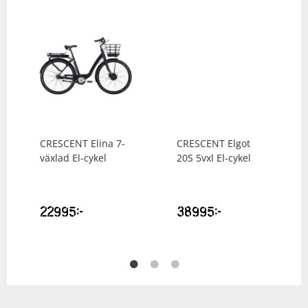
CRESCENT
Elina 7-
CRESCENT
Elgot
växlad El-cykel
20S 5vxl El-cykel
22995
kr
38995
kr