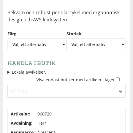
Underkläder
Skydd
Underkläder
Skydd
Längdåkning
Bekväm och robust pendlarcykel med ergonomisk
design och AVS-klicksystem.
Sporttillbehör
Sporttillbehör
Löpning
Färg
Storlek
Stavar
Stavar
Orientering
Träning
Träning
Outdoor
HANDLA I BUTIK
Lokala avvikelser...
Tält
Tält
Padel
Visa endast butiker med artikeln i lager
Välj butik
Väskor
Väskor
Rullskidor
Övrigt
Övrigt
Simning
Artikelnr:
060720
Avdelning:
Herr
Sportswear
Varumärke:
Crescent