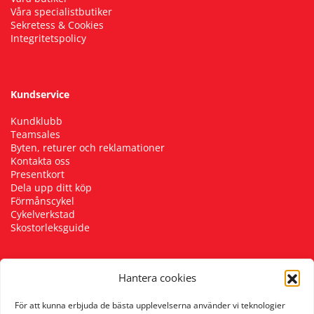
Våra specialistbutiker
Sekretess & Cookies
Integritetspolicy
Kundservice
Kundklubb
Teamsales
Byten, returer och reklamationer
Kontakta oss
Presentkort
Dela upp ditt köp
Förmånscykel
Cykelverkstad
Skostorleksguide
Hantera cookies
Följ oss
För att kunna erbjuda de bästa upplevelserna använder vi teknologier