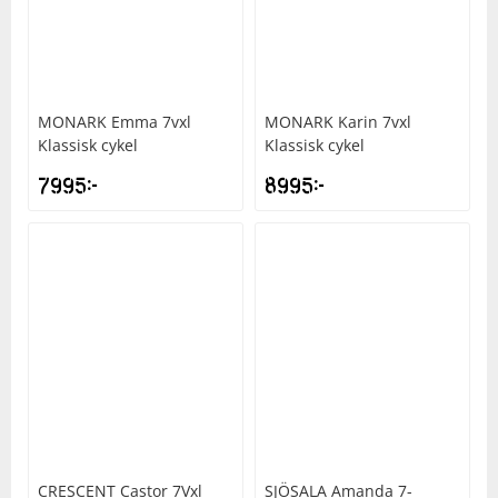
Underkläder
Skydd
Underkläder
Skydd
Längdåkning
Sporttillbehör
Sporttillbehör
Löpning
MONARK
Emma 7vxl
MONARK
Karin 7vxl
Klassisk cykel
Klassisk cykel
Stavar
Stavar
Orientering
7995
kr
8995
kr
Träning
Träning
Outdoor
Tält
Tält
Padel
Väskor
Väskor
Rullskidor
Övrigt
Övrigt
Simning
Sportswear
CRESCENT
Castor 7Vxl
SJÖSALA
Amanda 7-