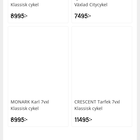
Klassisk cykel
Växlad Citycykel
8995
kr
7495
kr
Squash
Tennis
Träning
Volleyboll
Walking
MONARK
Karl 7vxl
CRESCENT
Tarfek 7vxl
Klassisk cykel
Klassisk cykel
8995
kr
11495
kr