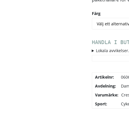
Färg
HANDLA I BU
Lokala avvikelser.
Artikelnr:
060
Avdelning:
Da
Varumärke:
Cre
Sport:
Cyke