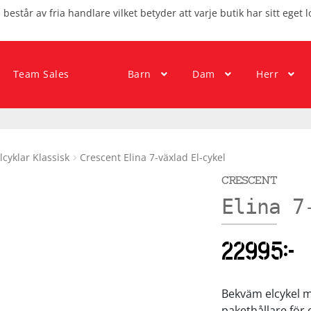
består av fria handlare vilket betyder att varje butik har sitt eget l
Team Sales
Barn
Dam
Herr
lcyklar Klassisk
Crescent Elina 7-växlad El-cykel
CRESCENT
Elina 7
22995
kr
Bekväm elcykel 
pakethållare för 