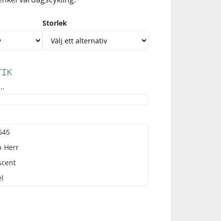
Storlek
TIK
..
645
m
Herr
scent
l