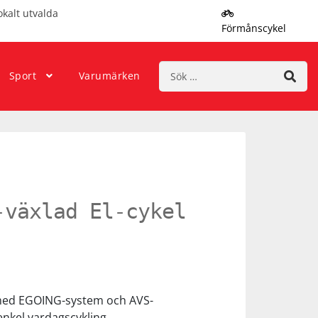
okalt utvalda
Förmånscykel
Sök
Sport
Varumärken
efter:
-växlad El-cykel
med EGOING-system och AVS-
enkel vardagscykling.