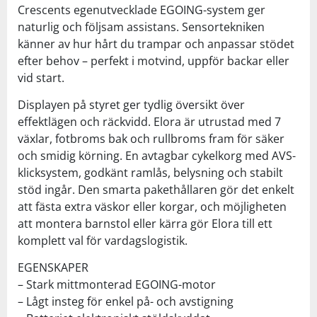
Crescents egenutvecklade EGOING-system ger
naturlig och följsam assistans. Sensortekniken
känner av hur hårt du trampar och anpassar stödet
efter behov – perfekt i motvind, uppför backar eller
vid start.
Displayen på styret ger tydlig översikt över
effektlägen och räckvidd. Elora är utrustad med 7
växlar, fotbroms bak och rullbroms fram för säker
och smidig körning. En avtagbar cykelkorg med AVS-
klicksystem, godkänt ramlås, belysning och stabilt
stöd ingår. Den smarta pakethållaren gör det enkelt
att fästa extra väskor eller korgar, och möjligheten
att montera barnstol eller kärra gör Elora till ett
komplett val för vardagslogistik.
EGENSKAPER
– Stark mittmonterad EGOING-motor
– Lågt insteg för enkel på- och avstigning