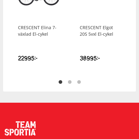
CRESCENT
Elina 7-
CRESCENT
Elgot
växlad El-cykel
20S 5vxl El-cykel
22995
kr
38995
kr