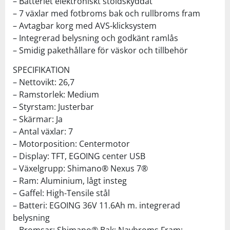
– Batteriet elektroniskt stöldskyddat
– 7 växlar med fotbroms bak och rullbroms fram
– Avtagbar korg med AVS-klicksystem
– Integrerad belysning och godkänt ramlås
– Smidig pakethållare för väskor och tillbehör
SPECIFIKATION
– Nettovikt: 26,7
– Ramstorlek: Medium
– Styrstam: Justerbar
– Skärmar: Ja
– Antal växlar: 7
– Motorposition: Centermotor
– Display: TFT, EGOING center USB
– Växelgrupp: Shimano® Nexus 7®
– Ram: Aluminium, lågt insteg
– Gaffel: High-Tensile stål
– Batteri: EGOING 36V 11.6Ah m. integrerad
belysning
– Bromsar: Shimano® Bak: Navbroms Fram: