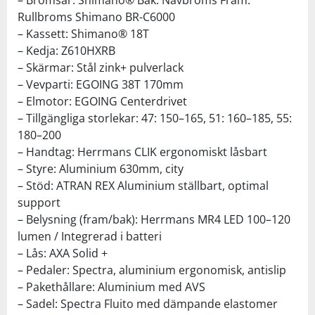
Rullbroms Shimano BR-C6000
– Kassett: Shimano® 18T
– Kedja: Z610HXRB
– Skärmar: Stål zink+ pulverlack
– Vevparti: EGOING 38T 170mm
– Elmotor: EGOING Centerdrivet
– Tillgängliga storlekar: 47: 150–165, 51: 160–185, 55:
180–200
– Handtag: Herrmans CLIK ergonomiskt låsbart
– Styre: Aluminium 630mm, city
– Stöd: ATRAN REX Aluminium ställbart, optimal
support
– Belysning (fram/bak): Herrmans MR4 LED 100–120
lumen / Integrerad i batteri
– Lås: AXA Solid +
– Pedaler: Spectra, aluminium ergonomisk, antislip
– Pakethållare: Aluminium med AVS
– Sadel: Spectra Fluito med dämpande elastomer