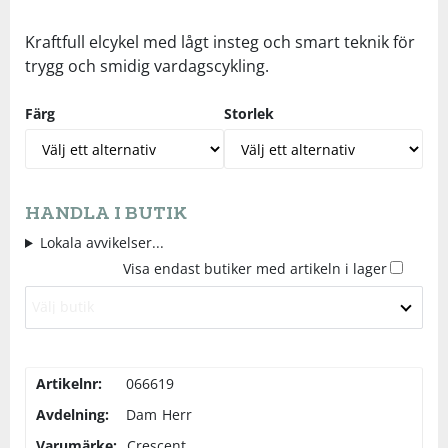
Underkläder
Skydd
Underkläder
Skydd
Längdåkning
Kraftfull elcykel med lågt insteg och smart teknik för
trygg och smidig vardagscykling.
Sporttillbehör
Sporttillbehör
Löpning
Färg
Storlek
Stavar
Stavar
Orientering
Träning
Träning
Outdoor
HANDLA I BUTIK
Lokala avvikelser...
Tält
Tält
Padel
Visa endast butiker med artikeln i lager
Välj butik
Väskor
Väskor
Rullskidor
Övrigt
Övrigt
Simning
Artikelnr:
066619
Avdelning:
Dam
Herr
Sportswear
Varumärke:
Crescent