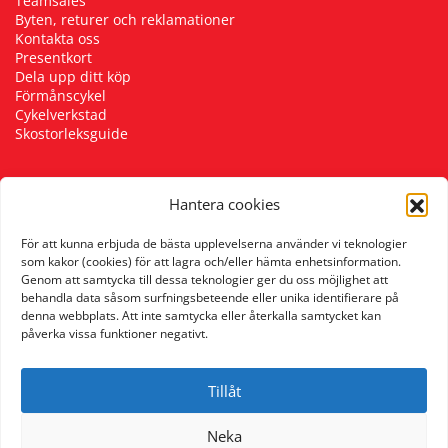
Teamsales
Byten, returer och reklamationer
Kontakta oss
Presentkort
Dela upp ditt köp
Förmånscykel
Cykelverkstad
Skostorleksguide
Hantera cookies
Följ oss
För att kunna erbjuda de bästa upplevelserna använder vi teknologier
som kakor (cookies) för att lagra och/eller hämta enhetsinformation.
Genom att samtycka till dessa teknologier ger du oss möjlighet att
behandla data såsom surfningsbeteende eller unika identifierare på
denna webbplats. Att inte samtycka eller återkalla samtycket kan
påverka vissa funktioner negativt.
Tillåt
Neka