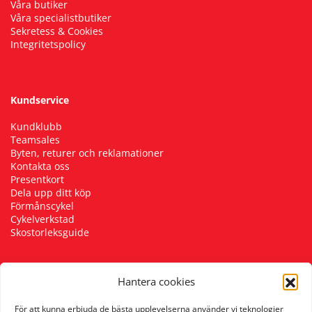
Våra butiker
Våra specialistbutiker
Sekretess & Cookies
Integritetspolicy
Kundservice
Kundklubb
Teamsales
Byten, returer och reklamationer
Kontakta oss
Presentkort
Dela upp ditt köp
Förmånscykel
Cykelverkstad
Skostorleksguide
Hantera cookies
Följ oss
För att kunna erbjuda de bästa upplevelserna använder vi teknologier