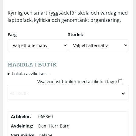
Underkläder
Skydd
Underkläder
Skydd
Längdåkning
Rymlig och smart ryggsäck för skola och vardag med
laptopfack, kylficka och genomtänkt organisering.
Sporttillbehör
Sporttillbehör
Löpning
Färg
Storlek
Stavar
Stavar
Orientering
Träning
Träning
Outdoor
HANDLA I BUTIK
Lokala avvikelser...
Tält
Tält
Padel
Visa endast butiker med artikeln i lager
Välj butik
Väskor
Väskor
Rullskidor
Övrigt
Övrigt
Simning
Artikelnr:
065360
Avdelning:
Dam
Herr
Barn
Sportswear
Varumärke:
Dakine