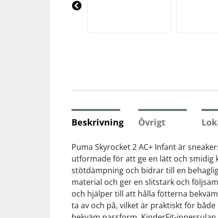
Underkläder
Skydd
Underkläder
Skydd
Längdåkning
Pre
vio
us
Sporttillbehör
Sporttillbehör
Löpning
Stavar
Stavar
Orientering
Träning
Träning
Outdoor
Beskrivning
Övrigt
Lok
Tält
Tält
Padel
Puma Skyrocket 2 AC+ Infant är sneaker
Väskor
Väskor
Rullskidor
utformade för att ge en lätt och smidig
stötdämpning och bidrar till en behagl
material och ger en slitstark och följsa
Övrigt
Övrigt
Simning
och hjälper till att hålla fötterna bek
ta av och på, vilket är praktiskt för bå
Sportswear
bekväm passform. KinderFit-innersulan hj