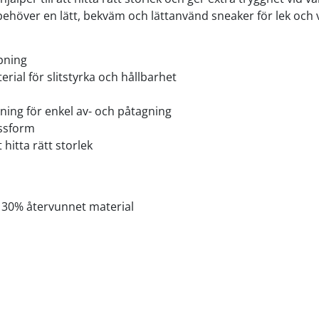
 behöver en lätt, bekväm och lättanvänd sneaker för lek och 
pning
ial för slitstyrka och hållbarhet
ning för enkel av- och påtagning
assform
t hitta rätt storlek
t 30% återvunnet material