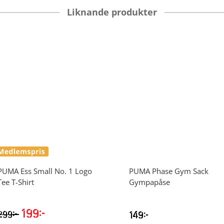
Liknande produkter
PUMA
Ess Small No. 1 Logo
PUMA
Phase Gym Sack
Tee T-Shirt
Gympapåse
199
kr
kr
299
149
kr