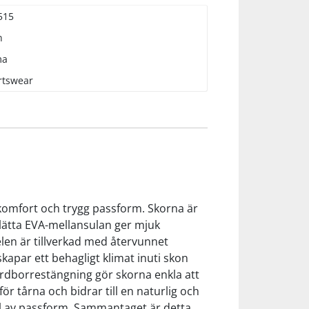
515
n
ma
rtswear
 komfort och trygg passform. Skorna är
 lätta EVA-mellansulan ger mjuk
len är tillverkad med återvunnet
skapar ett behagligt klimat inuti skon
ardborrestängning gör skorna enkla att
r tårna och bidrar till en naturlig och
 val av passform. Sammantaget är detta