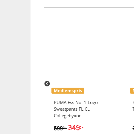
Everyday Basic
PUMA
Ess No. 1 Logo
Sweatpants FL CL
Collegebyxor
349
kr
kr
599