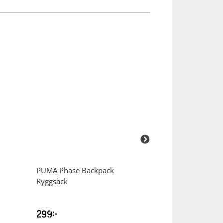
PUMA
Phase Backpack
PUMA
Sport 3P
Ryggsäck
299
kr
99
kr