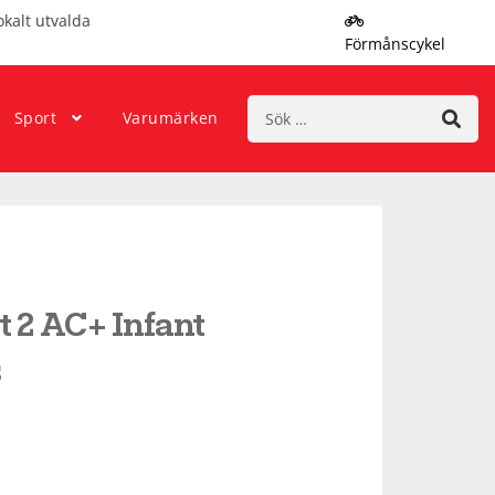
okalt utvalda
Förmånscykel
Sök
Sport
Varumärken
efter:
 2 AC+ Infant
s