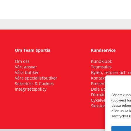
Om Team Sportia
Kundservice
Om oss
Kundklubb
Vårt ansvar
Teamsales
Våra butiker
Byten, returer och 
Våra specialistbutiker
Kontakta oss
Sekretess & Cookies
Presentkort
Integritetspolicy
Dela upp ditt köp
Förmånscykel
För att kun
Cykelverkstad
(cookies) fö
Skostorleksguide
dessa tekno
eller unika 
samtycket k