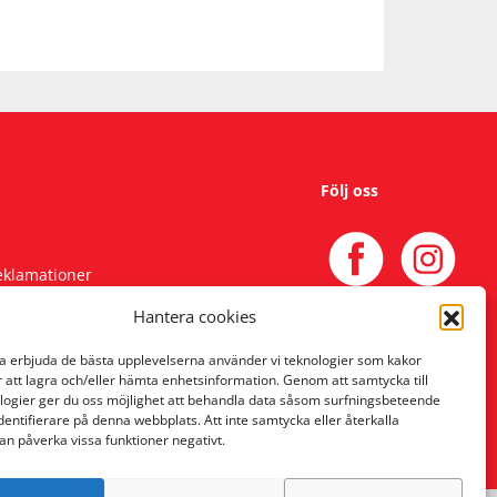
Följ oss
reklamationer
Hantera cookies
na erbjuda de bästa upplevelserna använder vi teknologier som kakor
r att lagra och/eller hämta enhetsinformation. Genom att samtycka till
logier ger du oss möjlighet att behandla data såsom surfningsbeteende
identifierare på denna webbplats. Att inte samtycka eller återkalla
an påverka vissa funktioner negativt.