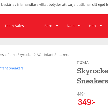
består av fria handlare vilket betyder att varje butik har sitt eget l
Team Sales
Barn
Dam
Herr
ers
Puma Skyrocket 2 AC+ Infant Sneakers
PUMA
Skyrocket
Sneaker
449
kr
349
kr