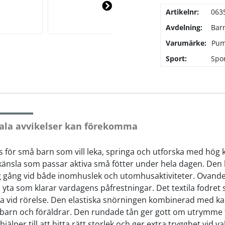
Artikelnr:
063
Ne
xt
Avdelning:
Bar
Varumärke:
Pu
Sport:
Spo
ala avvikelser kan förekomma
s för små barn som vill leka, springa och utforska med hög
 känsla som passar aktiva små fötter under hela dagen. Den
ig gång vid både inomhuslek och utomhusaktiviteter. Ovande
m yta som klarar vardagens påfrestningar. Det textila fodret 
väma vid rörelse. Den elastiska snörningen kombinerad med k
de barn och föräldrar. Den rundade tån ger gott om utrymme fö
älper till att hitta rätt storlek och ger extra trygghet vid