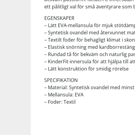
ett pålitligt val för små äventyrare som
Squash
EGENSKAPER
– Lätt EVA-mellansula för mjuk stötdäm
– Syntetisk ovandel med återvunnet mater
Tennis
– Textilt foder för behagligt klimat i skon
– Elastisk snörning med kardborrestäng
Träning
– Rundad tå för bekväm och naturlig p
– KinderFit-innersula för att hjälpa till at
Volleyboll
– Lätt konstruktion för smidig rörelse
SPECIFIKATION
Walking
– Material: Syntetisk ovandel med mins
– Mellansula: EVA
– Foder: Textil