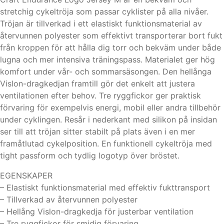
stretchig cykeltröja som passar cyklister på alla nivåer.
Tröjan är tillverkad i ett elastiskt funktionsmaterial av
återvunnen polyester som effektivt transporterar bort fukt
från kroppen för att hålla dig torr och bekväm under både
lugna och mer intensiva träningspass. Materialet ger hög
komfort under vår- och sommarsäsongen. Den hellånga
Vislon-dragkedjan framtill gör det enkelt att justera
ventilationen efter behov. Tre ryggfickor ger praktisk
förvaring för exempelvis energi, mobil eller andra tillbehör
under cyklingen. Resår i nederkant med silikon på insidan
ser till att tröjan sitter stabilt på plats även i en mer
framåtlutad cykelposition. En funktionell cykeltröja med
tight passform och tydlig logotyp över bröstet.
EGENSKAPER
– Elastiskt funktionsmaterial med effektiv fukttransport
– Tillverkad av återvunnen polyester
– Hellång Vislon-dragkedja för justerbar ventilation
– Tre ryggfickor för smidig förvaring