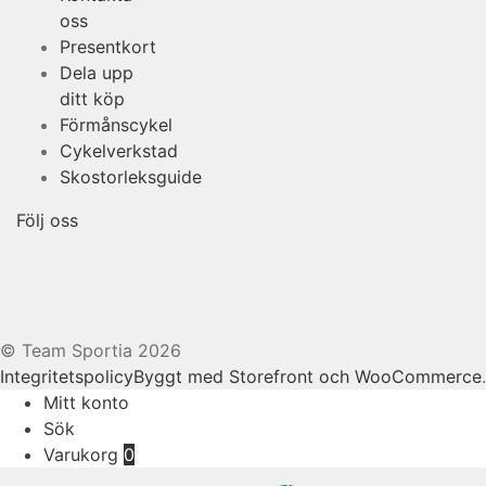
oss
Presentkort
Dela upp
ditt köp
Förmånscykel
Cykelverkstad
Skostorleksguide
Följ oss
© Team Sportia 2026
Integritetspolicy
Byggt med Storefront och WooCommerce
.
Mitt konto
Sök
Varukorg
0