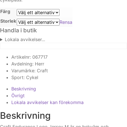
Färg
Storlek
Rensa
Handla i butik
Lokala avvikelser...
Artikelnr:
067717
Avdelning:
Herr
Varumärke:
Craft
Sport:
Cykel
Beskrivning
Övrigt
Lokala avvikelser kan förekomma
Beskrivning
Craft Endurance Logo Jersey M är en bekväm och