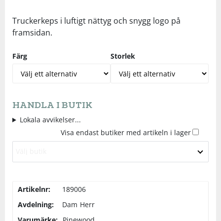
Underkläder
Skydd
Underkläder
Skydd
Längdåkning
Truckerkeps i luftigt nättyg och snygg logo på
framsidan.
Sporttillbehör
Sporttillbehör
Löpning
Färg
Storlek
Stavar
Stavar
Orientering
Träning
Träning
Outdoor
HANDLA I BUTIK
Lokala avvikelser...
Tält
Tält
Padel
Visa endast butiker med artikeln i lager
Välj butik
Väskor
Väskor
Rullskidor
Övrigt
Övrigt
Simning
Artikelnr:
189006
Avdelning:
Dam
Herr
Sportswear
Varumärke:
Pinewood