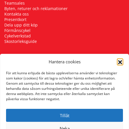
Teamsales
Byten, returer och reklamationer
Kontakta oss
Presentkort
Dela upp ditt köp
Förmånscykel
Cykelverkstad
Skostorleksguide
Hantera cookies
Följ oss
För att kunna erbjuda de bästa upplevelserna använder vi teknologier
som kakor (cookies) för att lagra och/eller hämta enhetsinformation.
Genom att samtycka till dessa teknologier ger du oss möjlighet att
behandla data såsom surfningsbeteende eller unika identifierare på
denna webbplats. Att inte samtycka eller återkalla samtycket kan
påverka vissa funktioner negativt.
Tillåt
Neka