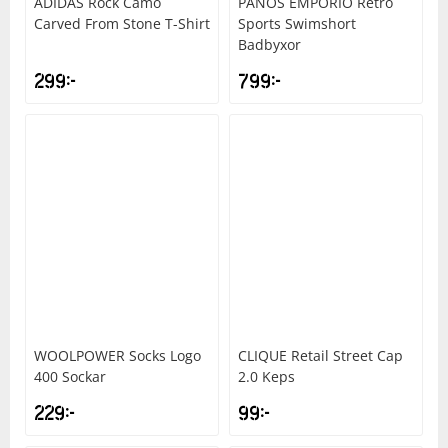
ADIDAS
Rock Camo
PANOS EMPORIO
Retro
Carved From Stone T-Shirt
Sports Swimshort
Badbyxor
299
kr
799
kr
WOOLPOWER
Socks Logo
CLIQUE
Retail Street Cap
400 Sockar
2.0 Keps
229
kr
99
kr