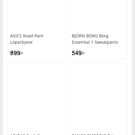
ASICS
Road Pant
BJÖRN BORG
Borg
Löparbyxor
Essential 1 Sweatpants
899
kr
549
kr