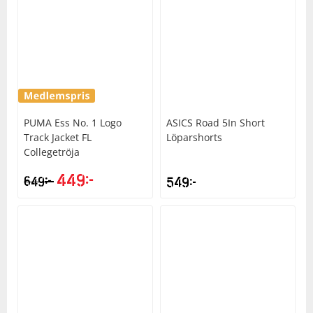
PUMA
Ess No. 1 Logo
ASICS
Road 5In Short
Track Jacket FL
Löparshorts
Collegetröja
449
kr
kr
649
549
kr