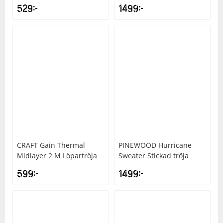
529
kr
1499
kr
CRAFT
Gain Thermal
PINEWOOD
Hurricane
Midlayer 2 M Löpartröja
Sweater Stickad tröja
599
kr
1499
kr