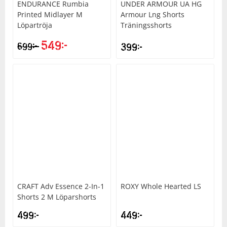
ENDURANCE
Rumbia
UNDER ARMOUR
UA HG
Printed Midlayer M
Armour Lng Shorts
Löpartröja
Träningsshorts
549
kr
kr
699
399
kr
CRAFT
Adv Essence 2-In-1
ROXY
Whole Hearted LS
Shorts 2 M Löparshorts
499
kr
449
kr