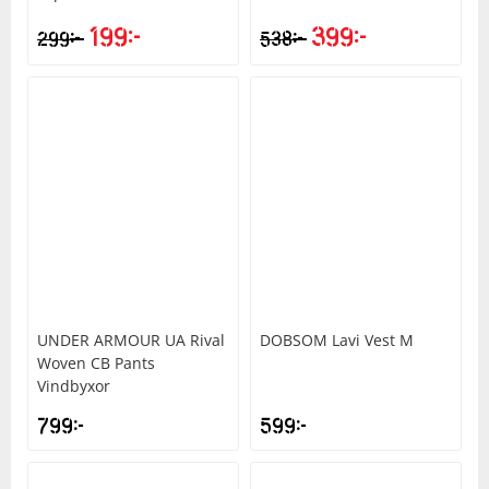
199
kr
399
kr
kr
kr
299
538
Det
Det
Squash
ursprungliga
nuvarande
priset
priset
Tennis
var:
är:
538kr.
399kr.
Träning
Volleyboll
Walking
UNDER ARMOUR
UA Rival
DOBSOM
Lavi Vest M
Woven CB Pants
Vindbyxor
799
kr
599
kr