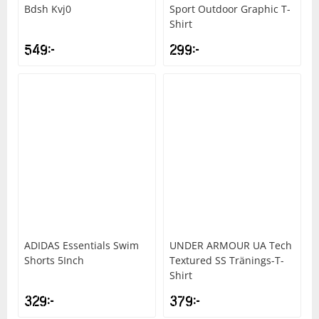
Bdsh Kvj0
Sport Outdoor Graphic T-
Shirt
549
kr
299
kr
ADIDAS
Essentials Swim
UNDER ARMOUR
UA Tech
Shorts 5Inch
Textured SS Tränings-T-
Shirt
329
kr
379
kr