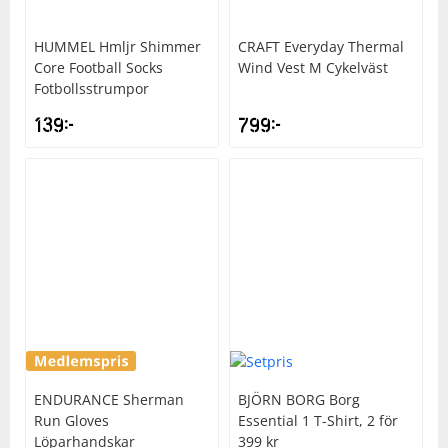
Underkläder
Skydd
Underkläder
Skydd
Längdåkning
HUMMEL
Hmljr Shimmer
CRAFT
Everyday Thermal
Core Football Socks
Wind Vest M Cykelväst
Fotbollsstrumpor
Sporttillbehör
Sporttillbehör
Löpning
139
kr
799
kr
Stavar
Stavar
Orientering
Träning
Träning
Outdoor
Tält
Tält
Padel
Väskor
Väskor
Rullskidor
Övrigt
Övrigt
Simning
ENDURANCE
Sherman
BJÖRN BORG
Borg
Run Gloves
Essential 1 T-Shirt, 2 för
Sportswear
Löparhandskar
399 kr