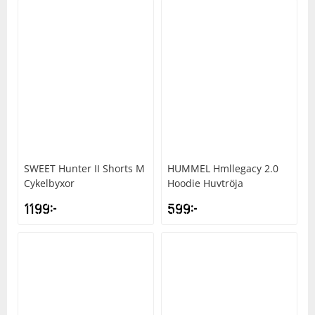
SWEET
Hunter II Shorts M
HUMMEL
Hmllegacy 2.0
Cykelbyxor
Hoodie Huvtröja
1199
kr
599
kr