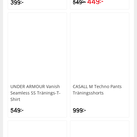
449
kr
kr
399
kr
549
UNDER ARMOUR
Vanish
CASALL
M Techno Pants
Seamless SS Tränings-T-
Träningsshorts
Shirt
549
kr
999
kr