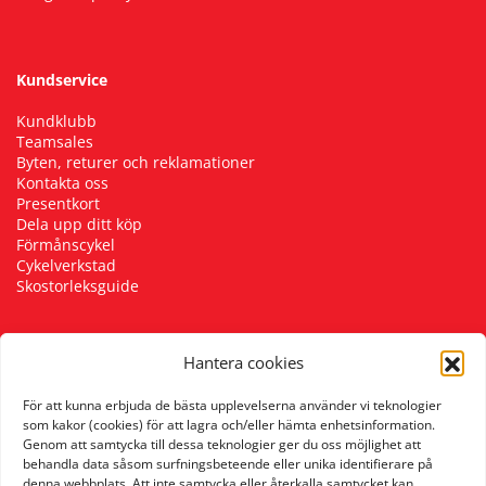
Kundservice
Kundklubb
Teamsales
Byten, returer och reklamationer
Kontakta oss
Presentkort
Dela upp ditt köp
Förmånscykel
Cykelverkstad
Skostorleksguide
Hantera cookies
Följ oss
För att kunna erbjuda de bästa upplevelserna använder vi teknologier
som kakor (cookies) för att lagra och/eller hämta enhetsinformation.
Genom att samtycka till dessa teknologier ger du oss möjlighet att
behandla data såsom surfningsbeteende eller unika identifierare på
denna webbplats. Att inte samtycka eller återkalla samtycket kan