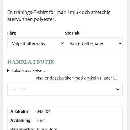
Underkläder
Skydd
Underkläder
Skydd
Längdåkning
En tränings-T-shirt för män i mjuk och stretchig
återvunnen polyester.
Sporttillbehör
Sporttillbehör
Löpning
Färg
Storlek
Stavar
Stavar
Orientering
Träning
Träning
Outdoor
HANDLA I BUTIK
Lokala avvikelser...
Tält
Tält
Padel
Visa endast butiker med artikeln i lager
Välj butik
Väskor
Väskor
Rullskidor
Övrigt
Övrigt
Simning
Artikelnr:
048404
Avdelning:
Herr
Sportswear
Varumärke:
Björn Borg