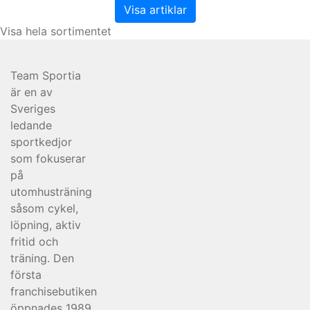
Visa artiklar
Visa hela sortimentet
Team Sportia
är en av
Sveriges
ledande
sportkedjor
som fokuserar
på
utomhusträning
såsom cykel,
löpning, aktiv
fritid och
träning. Den
första
franchisebutiken
öppnades 1989