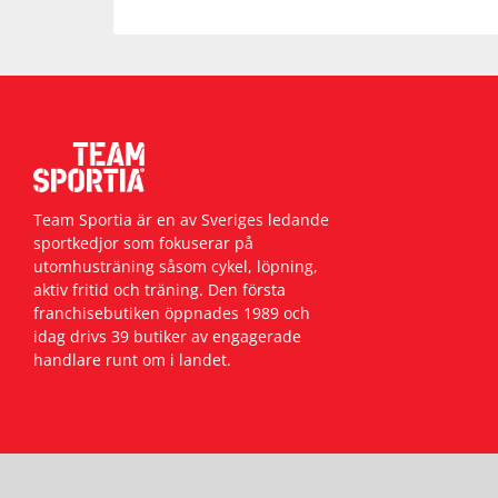
Team Sportia är en av Sveriges ledande
sportkedjor som fokuserar på
utomhusträning såsom cykel, löpning,
aktiv fritid och träning. Den första
franchisebutiken öppnades 1989 och
idag drivs 39 butiker av engagerade
handlare runt om i landet.