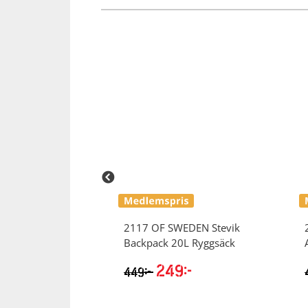
Squash
Tennis
Träning
Volleyboll
Walking
WEDEN
2117
2117 OF SWEDEN
Stevik
D
Backpack 20L Ryggsäck
249
kr
kr
449