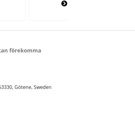
Ne
xt
 kan förekomma
, 53330, Götene, Sweden