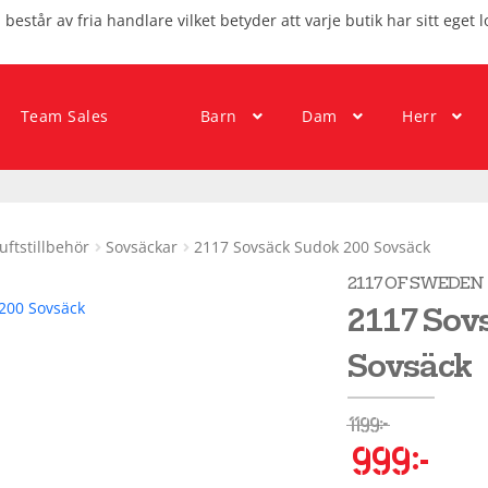
består av fria handlare vilket betyder att varje butik har sitt eget l
Team Sales
Barn
Dam
Herr
luftstillbehör
Sovsäckar
2117 Sovsäck Sudok 200 Sovsäck
2117 OF SWEDEN
2117 Sov
Sovsäck
1199
kr
999
kr