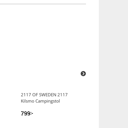
2117 OF SWEDEN
2117
2117 OF SWED
Kilsmo Campingstol
Sikan Väst H
799
kr
499
kr