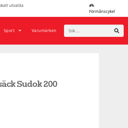
okalt utvalda
Förmånscykel
Sök
Sport
Varumärken
efter:
säck Sudok 200