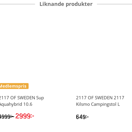
Liknande produkter
2117 OF SWEDEN
Sup
2117 OF SWEDEN
2117
Aquahybrid 10.6
Kilsmo Campingstol L
2999
kr
kr
4999
649
kr
Det
Det
ursprungliga
nuvarande