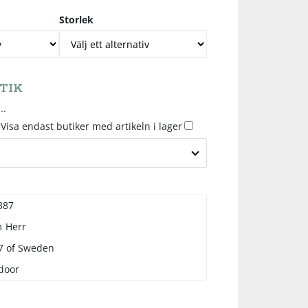
Storlek
TIK
..
Visa endast butiker med artikeln i lager
387
m
Herr
7 of Sweden
door