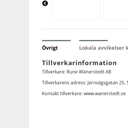
Underkläder
Skydd
Underkläder
Skydd
Längdåkning
Pre
vio
us
Sporttillbehör
Sporttillbehör
Löpning
Stavar
Stavar
Orientering
Övrigt
Lokala avvikelser
Träning
Träning
Outdoor
Tillverkarinformation
Tillverkare: Rune Wänerstedt AB
Tält
Tält
Padel
Tillverkarens adress: Järnvägsgatan 25
Väskor
Väskor
Rullskidor
Kontakt tillverkare: www.wanerstedt.se
Övrigt
Övrigt
Simning
Sportswear