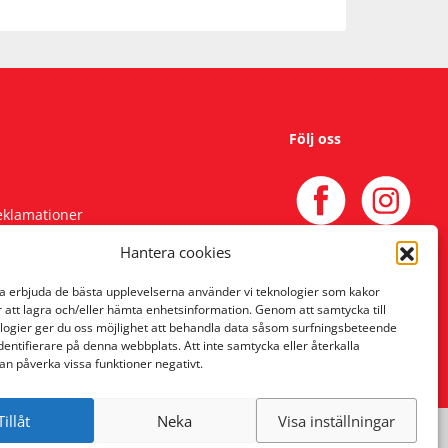
Följ oss
reklamationer
Hantera cookies
na erbjuda de bästa upplevelserna använder vi teknologier som kakor
r att lagra och/eller hämta enhetsinformation. Genom att samtycka till
logier ger du oss möjlighet att behandla data såsom surfningsbeteende
identifierare på denna webbplats. Att inte samtycka eller återkalla
an påverka vissa funktioner negativt.
Tillåt
Neka
Visa inställningar