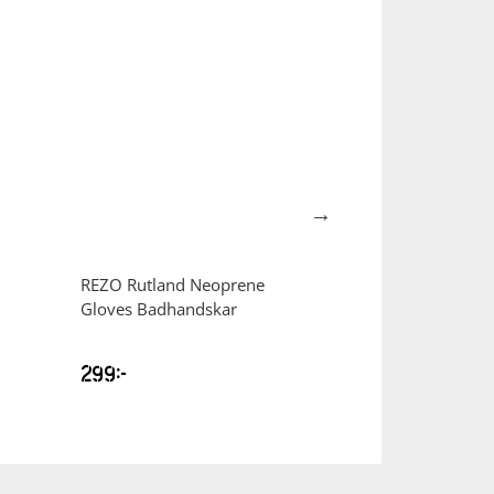
REZO
Rutland Neoprene
REZO
Fanau 4In
Gloves Badhandskar
Sparkcykel
599
kr
kr
299
kr
799