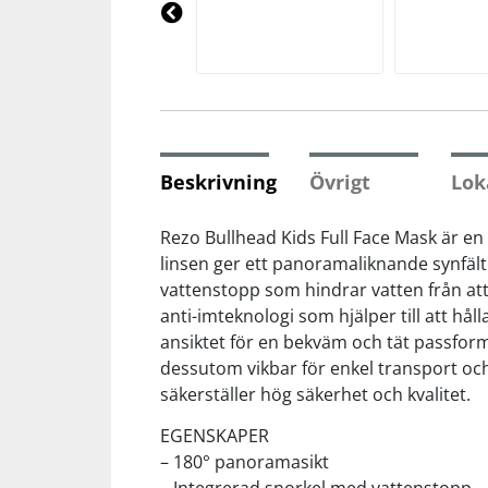
Underkläder
Skydd
Underkläder
Skydd
Längdåkning
Pre
vio
us
Sporttillbehör
Sporttillbehör
Löpning
Stavar
Stavar
Orientering
Beskrivning
Övrigt
Lok
Träning
Träning
Outdoor
Rezo Bullhead Kids Full Face Mask är en
linsen ger ett panoramaliknande synfält
vattenstopp som hindrar vatten från at
Tält
Tält
Padel
anti-imteknologi som hjälper till att hå
ansiktet för en bekväm och tät passform
Väskor
Väskor
Rullskidor
dessutom vikbar för enkel transport och
säkerställer hög säkerhet och kvalitet.
Övrigt
Övrigt
Simning
EGENSKAPER
– 180° panoramasikt
Sportswear