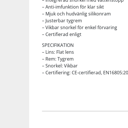
– Integrerad snorkel med vattenstopp
– Anti-imfunktion för klar sikt
– Mjuk och hudvänlig silikonram
Squash
– Justerbar tygrem
– Vikbar snorkel för enkel förvaring
Tennis
– Certifierad enligt
SPECIFIKATION
Träning
– Lins: Flat lens
– Rem: Tygrem
Volleyboll
– Snorkel: Vikbar
– Certifiering: CE-certifierad, EN16805
Walking