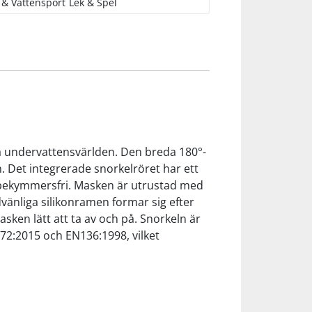
 & Vattensport
Lek & Spel
ka undervattensvärlden. Den breda 180°-
. Det integrerade snorkelröret har ett
r bekymmersfri. Masken är utrustad med
dvänliga silikonramen formar sig efter
sken lätt att ta av och på. Snorkeln är
72:2015 och EN136:1998, vilket