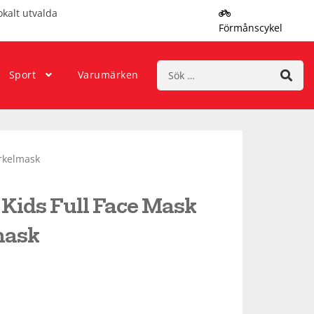
okalt utvalda
Förmånscykel
Sök
Sport
Varumärken
efter:
orkelmask
 Kids Full Face Mask
mask