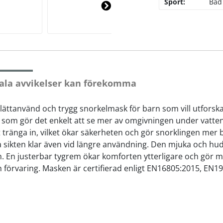
Sport:
Bad
Ne
xt
ala avvikelser kan förekomma
 lättanvänd och trygg snorkelmask för barn som vill utfors
 som gör det enkelt att se mer av omgivningen under vatten
t tränga in, vilket ökar säkerheten och gör snorklingen me
lla sikten klar även vid längre användning. Den mjuka och hu
. En justerbar tygrem ökar komforten ytterligare och gör ma
 förvaring. Masken är certifierad enligt EN16805:2015, EN19