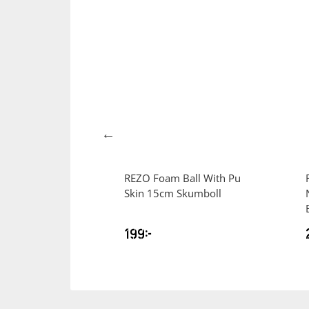
lse 120mm
REZO
Foam Ball With Pu
ter Sparkcykel
Skin 15cm Skumboll
9
kr
199
kr