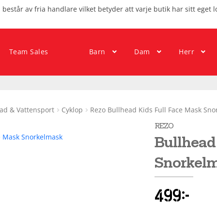
består av fria handlare vilket betyder att varje butik har sitt eget l
Team Sales
Barn
Dam
Herr
ad & Vattensport
Cyklop
Rezo Bullhead Kids Full Face Mask Sn
REZO
Bullhead
Snorkel
499
kr