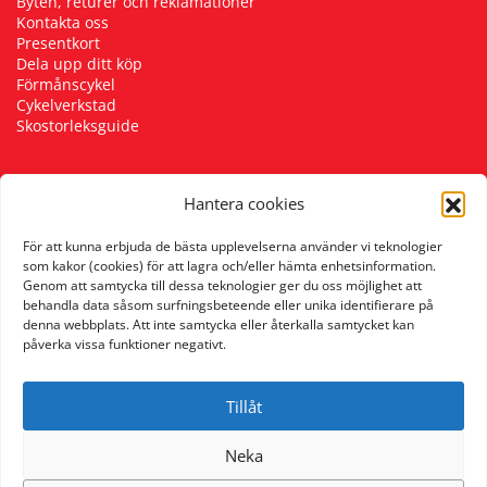
Byten, returer och reklamationer
Kontakta oss
Presentkort
Dela upp ditt köp
Förmånscykel
Cykelverkstad
Skostorleksguide
Hantera cookies
Följ oss
För att kunna erbjuda de bästa upplevelserna använder vi teknologier
som kakor (cookies) för att lagra och/eller hämta enhetsinformation.
Genom att samtycka till dessa teknologier ger du oss möjlighet att
behandla data såsom surfningsbeteende eller unika identifierare på
denna webbplats. Att inte samtycka eller återkalla samtycket kan
påverka vissa funktioner negativt.
Tillåt
Neka