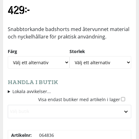
429
kr
Underkläder
Skydd
Underkläder
Skydd
Längdåkning
Sporttillbehör
Sporttillbehör
Löpning
Snabbtorkande badshorts med återvunnet material
och nyckelhållare för praktisk användning.
Stavar
Stavar
Orientering
Färg
Storlek
Träning
Träning
Outdoor
Tält
Tält
Padel
HANDLA I BUTIK
Lokala avvikelser...
Visa endast butiker med artikeln i lager
Väskor
Väskor
Rullskidor
Välj butik
Övrigt
Övrigt
Simning
Artikelnr:
064836
Sportswear