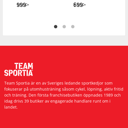
999
kr
699
kr
Team Sportia är en av Sveriges ledande sportkedjor som
fokuserar på utomhusträning såsom cykel, löpning, aktiv fritid
och träning. Den första franchisebutiken öppnades 1989 och
idag drivs 39 butiker av engagerade handlare runt om i
landet.