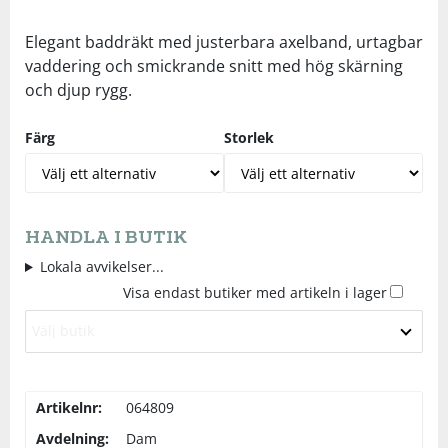
Underkläder
Skydd
Underkläder
Skydd
Längdåkning
Elegant baddräkt med justerbara axelband, urtagbar
vaddering och smickrande snitt med hög skärning
och djup rygg.
Sporttillbehör
Sporttillbehör
Löpning
Färg
Storlek
Stavar
Stavar
Orientering
Träning
Träning
Outdoor
HANDLA I BUTIK
Tält
Tält
Padel
Lokala avvikelser...
Visa endast butiker med artikeln i lager
Väskor
Väskor
Rullskidor
Välj butik
Övrigt
Övrigt
Simning
Artikelnr:
064809
Avdelning:
Dam
Sportswear