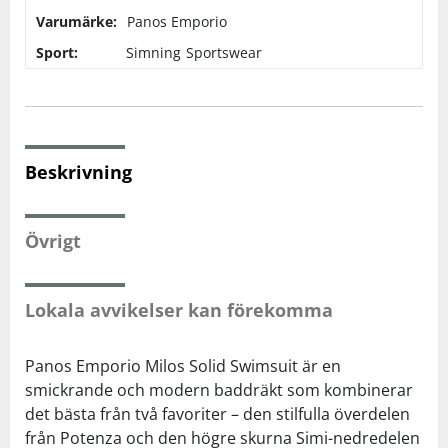
Varumärke:
Panos Emporio
Squash
Sport:
Simning
Sportswear
Tennis
Träning
Beskrivning
Volleyboll
Övrigt
Walking
Lokala avvikelser kan förekomma
Panos Emporio Milos Solid Swimsuit är en
smickrande och modern baddräkt som kombinerar
det bästa från två favoriter – den stilfulla överdelen
från Potenza och den högre skurna Simi-nedredelen