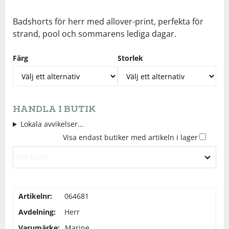
Underkläder
Skydd
Underkläder
Skydd
Längdåkning
Badshorts för herr med allover-print, perfekta för
strand, pool och sommarens lediga dagar.
Sporttillbehör
Sporttillbehör
Löpning
Färg
Storlek
Stavar
Stavar
Orientering
Träning
Träning
Outdoor
HANDLA I BUTIK
Lokala avvikelser...
Tält
Tält
Padel
Visa endast butiker med artikeln i lager
Välj butik
Väskor
Väskor
Rullskidor
Övrigt
Övrigt
Simning
Artikelnr:
064681
Avdelning:
Herr
Sportswear
Varumärke:
Marine