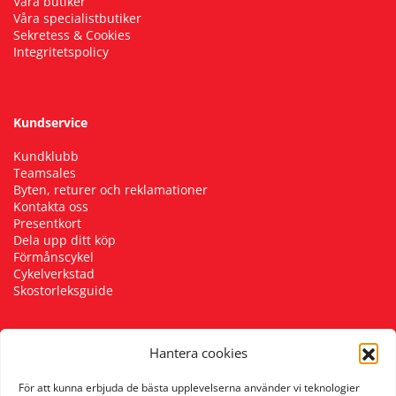
Våra butiker
Våra specialistbutiker
Sekretess & Cookies
Integritetspolicy
Kundservice
Kundklubb
Teamsales
Byten, returer och reklamationer
Kontakta oss
Presentkort
Dela upp ditt köp
Förmånscykel
Cykelverkstad
Skostorleksguide
Hantera cookies
Följ oss
För att kunna erbjuda de bästa upplevelserna använder vi teknologier