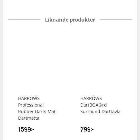
Liknande produkter
HARROWS
HARROWS
Professional
DartBOA®rd
Rubber Darts Mat
Surround Darttavla
Dartmatta
1599
kr
799
kr