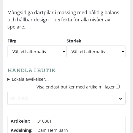
Underkläder
Skydd
Underkläder
Skydd
Längdåkning
Mångsidiga dartpilar i mässing med pålitlig balans
och hållbar design – perfekta för alla nivåer av
spelare.
Sporttillbehör
Sporttillbehör
Löpning
Färg
Storlek
Stavar
Stavar
Orientering
Träning
Träning
Outdoor
HANDLA I BUTIK
Tält
Tält
Padel
Lokala avvikelser...
Visa endast butiker med artikeln i lager
Väskor
Väskor
Rullskidor
Välj butik
Övrigt
Övrigt
Simning
Artikelnr:
310361
Avdelning:
Dam
Herr
Barn
Sportswear