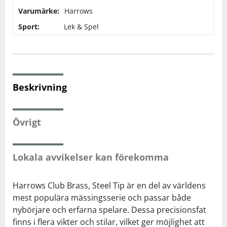
Varumärke:
Harrows
Squash
Sport:
Lek & Spel
Tennis
Träning
Beskrivning
Volleyboll
Övrigt
Walking
Lokala avvikelser kan förekomma
Harrows Club Brass, Steel Tip är en del av världens
mest populära mässingsserie och passar både
nybörjare och erfarna spelare. Dessa precisionsfat
finns i flera vikter och stilar, vilket ger möjlighet att