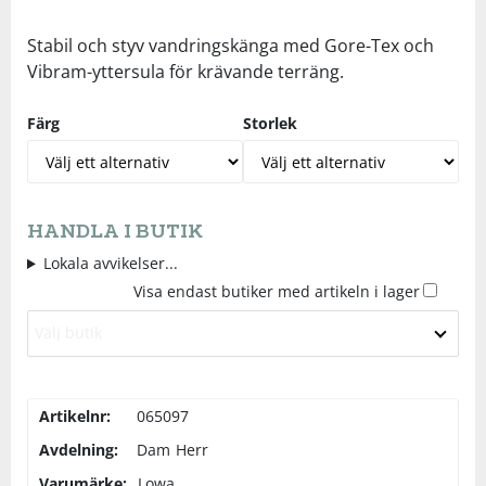
Underkläder
Skydd
Underkläder
Skydd
Längdåkning
Stabil och styv vandringskänga med Gore-Tex och
Vibram-yttersula för krävande terräng.
Sporttillbehör
Sporttillbehör
Löpning
Färg
Storlek
Stavar
Stavar
Orientering
Träning
Träning
Outdoor
HANDLA I BUTIK
Lokala avvikelser...
Tält
Tält
Padel
Visa endast butiker med artikeln i lager
Välj butik
Väskor
Väskor
Rullskidor
Övrigt
Övrigt
Simning
Artikelnr:
065097
Avdelning:
Dam
Herr
Sportswear
Varumärke:
Lowa