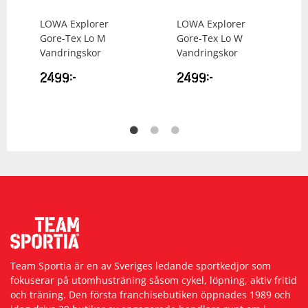
LOWA
Explorer
LOWA
Explorer
Gore-Tex Lo M
Gore-Tex Lo W
Vandringskor
Vandringskor
2499
kr
2499
kr
Team Sportia är en av Sveriges ledande sportkedjor som
fokuserar på utomhusträning såsom cykel, löpning, aktiv fritid
och träning. Den första franchisebutiken öppnades 1989 och