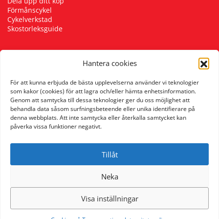
Dela upp ditt köp
Förmånscykel
Cykelverkstad
Skostorleksguide
Hantera cookies
Följ oss
För att kunna erbjuda de bästa upplevelserna använder vi teknologier
som kakor (cookies) för att lagra och/eller hämta enhetsinformation.
Genom att samtycka till dessa teknologier ger du oss möjlighet att
behandla data såsom surfningsbeteende eller unika identifierare på
denna webbplats. Att inte samtycka eller återkalla samtycket kan
påverka vissa funktioner negativt.
Tillåt
Neka
Visa inställningar