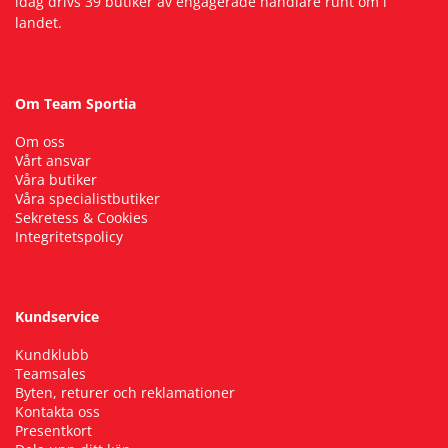
idag drivs 39 butiker av engagerade handlare runt om i
landet.
Om Team Sportia
Om oss
Vårt ansvar
Våra butiker
Våra specialistbutiker
Sekretess & Cookies
Integritetspolicy
Kundservice
Kundklubb
Teamsales
Byten, returer och reklamationer
Kontakta oss
Presentkort