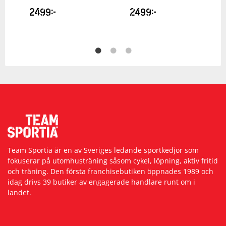
2499
kr
2499
kr
Team Sportia är en av Sveriges ledande sportkedjor som
fokuserar på utomhusträning såsom cykel, löpning, aktiv fritid
och träning. Den första franchisebutiken öppnades 1989 och
idag drivs 39 butiker av engagerade handlare runt om i
landet.