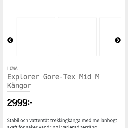
Squash
Tennis
Pre
Ne
Träning
vio
xt
us
Volleyboll
LOWA
Explorer Gore-Tex Mid M
Walking
Kängor
2999
kr
Stabil och vattentät trekkingkänga med mellanhögt
skaft för säker vandring i varierad terräng.