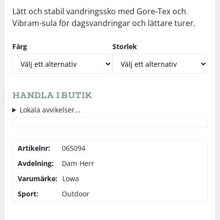
Lätt och stabil vandringssko med Gore-Tex och
Vibram-sula för dagsvandringar och lättare turer.
Squash
Färg
Storlek
Tennis
Träning
HANDLA I BUTIK
Lokala avvikelser...
Volleyboll
Walking
Artikelnr:
065094
Avdelning:
Dam
Herr
Varumärke:
Lowa
Sport:
Outdoor