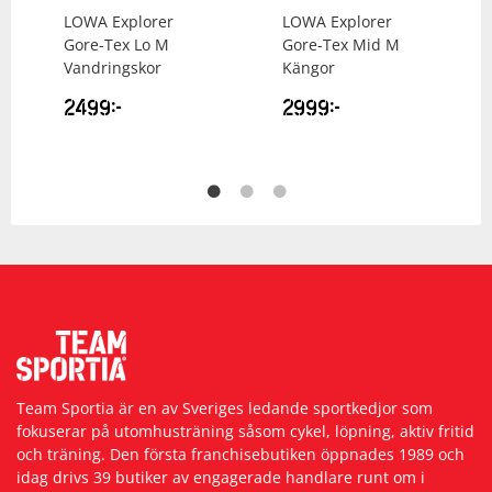
LOWA
Explorer
LOWA
Explorer
Gore-Tex Lo M
Gore-Tex Mid M
Vandringskor
Kängor
2499
kr
2999
kr
Team Sportia är en av Sveriges ledande sportkedjor som
fokuserar på utomhusträning såsom cykel, löpning, aktiv fritid
och träning. Den första franchisebutiken öppnades 1989 och
idag drivs 39 butiker av engagerade handlare runt om i