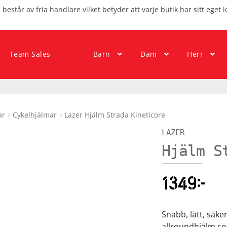
består av fria handlare vilket betyder att varje butik har sitt eget l
Team Sales
Barn
Dam
Herr
ar
Cykelhjälmar
Lazer Hjälm Strada Kineticore
LAZER
Hjälm S
1349
kr
Snabb, lätt, säke
allroundhjälm so