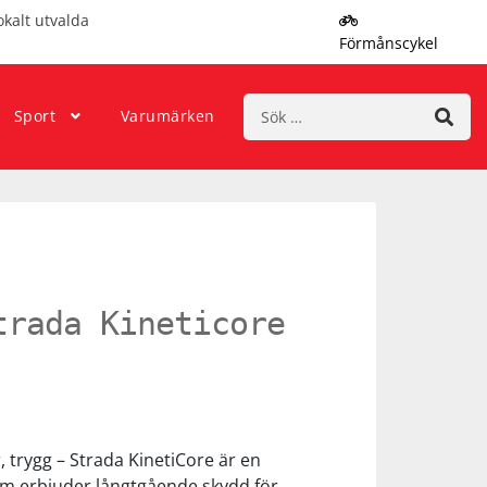
okalt utvalda
Förmånscykel
Sök
Sport
Varumärken
efter:
trada Kineticore
r, trygg – Strada KinetiCore är en
m erbjuder långtgående skydd för