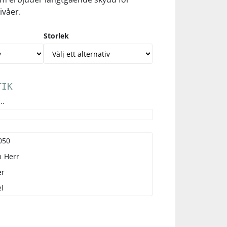
ivåer.
Storlek
TIK
..
050
m
Herr
er
l