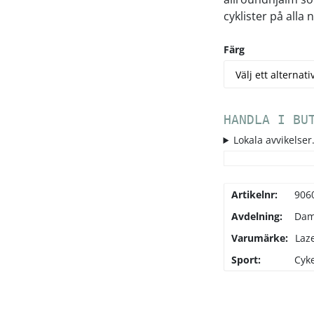
cyklister på alla n
Färg
HANDLA I BU
Lokala avvikelser.
Artikelnr:
906
Avdelning:
Da
Varumärke:
Laz
Sport:
Cyke