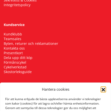
Sekretess & Cookies
Integritetspolicy
Kundservice
Kundklubb
Teamsales
Byten, returer och reklamationer
Kontakta oss
Presentkort
Dela upp ditt köp
Förmånscykel
Cykelverkstad
Skostorleksguide
Hantera cookies
Följ oss
För att kunna erbjuda de bästa upplevelserna använder vi teknologier
som kakor (cookies) för att lagra och/eller hämta enhetsinformation.
Genom att samtycka till dessa teknologier ger du oss möjlighet att