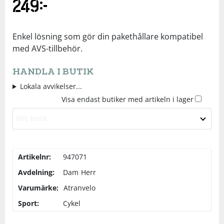
249
kr
Underkläder
Skydd
Underkläder
Skydd
Längdåkning
Enkel lösning som gör din pakethållare kompatibel
Sporttillbehör
Sporttillbehör
Löpning
med AVS-tillbehör.
HANDLA I BUTIK
Stavar
Stavar
Orientering
Lokala avvikelser...
Visa endast butiker med artikeln i lager
Träning
Träning
Outdoor
Välj butik
Tält
Tält
Padel
Artikelnr:
947071
Väskor
Väskor
Rullskidor
Avdelning:
Dam
Herr
Varumärke:
Atranvelo
Övrigt
Övrigt
Simning
Sport:
Cykel
Sportswear