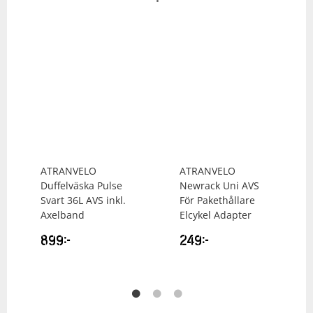
ATRANVELO
ATRANVELO
Duffelväska Pulse
Newrack Uni AVS
Svart 36L AVS inkl.
För Pakethållare
Axelband
Elcykel Adapter
899
kr
249
kr