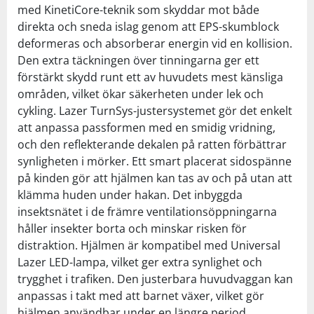
med KinetiCore-teknik som skyddar mot både
direkta och sneda islag genom att EPS-skumblock
deformeras och absorberar energin vid en kollision.
Den extra täckningen över tinningarna ger ett
förstärkt skydd runt ett av huvudets mest känsliga
områden, vilket ökar säkerheten under lek och
cykling. Lazer TurnSys-justersystemet gör det enkelt
att anpassa passformen med en smidig vridning,
och den reflekterande dekalen på ratten förbättrar
synligheten i mörker. Ett smart placerat sidospänne
på kinden gör att hjälmen kan tas av och på utan att
klämma huden under hakan. Det inbyggda
insektsnätet i de främre ventilationsöppningarna
håller insekter borta och minskar risken för
distraktion. Hjälmen är kompatibel med Universal
Lazer LED-lampa, vilket ger extra synlighet och
trygghet i trafiken. Den justerbara huvudvaggan kan
anpassas i takt med att barnet växer, vilket gör
hjälmen användbar under en längre period.