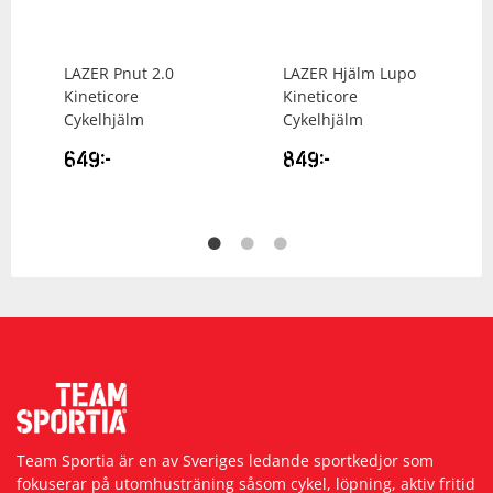
LAZER
Pnut 2.0
LAZER
Hjälm Lupo
Kineticore
Kineticore
Cykelhjälm
Cykelhjälm
649
kr
849
kr
Team Sportia är en av Sveriges ledande sportkedjor som
fokuserar på utomhusträning såsom cykel, löpning, aktiv fritid