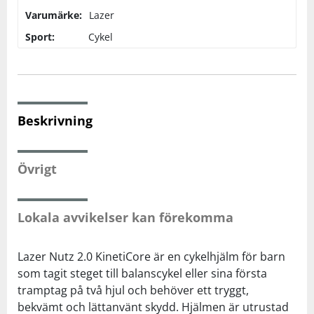
Varumärke:
Lazer
Squash
Sport:
Cykel
Tennis
Träning
Beskrivning
Volleyboll
Övrigt
Walking
Lokala avvikelser kan förekomma
Lazer Nutz 2.0 KinetiCore är en cykelhjälm för barn
som tagit steget till balanscykel eller sina första
tramptag på två hjul och behöver ett tryggt,
bekvämt och lättanvänt skydd. Hjälmen är utrustad