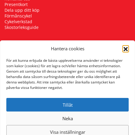
Presentkort
Dela upp ditt köp
Förmånscykel
Cykelverkstad
Skostorleksguide
Hantera cookies
Följ oss
För att kunna erbjuda de bästa upplevelserna använder vi teknologier
som kakor (cookies) för att lagra och/eller hämta enhetsinformation.
Genom att samtycka till dessa teknologier ger du oss möjlighet att
behandla data såsom surfningsbeteende eller unika identifierare på
denna webbplats. Att inte samtycka eller återkalla samtycket kan
påverka vissa funktioner negativt.
Tillåt
Neka
Visa inställningar