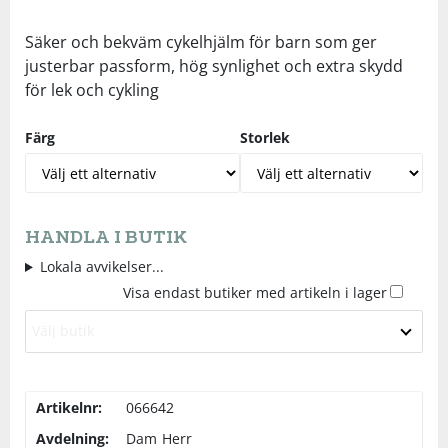
Underkläder
Skydd
Underkläder
Skydd
Längdåkning
Säker och bekväm cykelhjälm för barn som ger
justerbar passform, hög synlighet och extra skydd
för lek och cykling
Sporttillbehör
Sporttillbehör
Löpning
Färg
Storlek
Stavar
Stavar
Orientering
Träning
Träning
Outdoor
HANDLA I BUTIK
Tält
Tält
Padel
Lokala avvikelser...
Visa endast butiker med artikeln i lager
Väskor
Väskor
Rullskidor
Välj butik
Övrigt
Övrigt
Simning
Artikelnr:
066642
Avdelning:
Dam
Herr
Sportswear