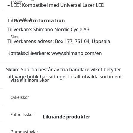
Tröjor
– LED: Kompatibel med Universal Lazer LED
Underkläder
Tillverkarinformation
Tillverkare: Shimano Nordic Cycle AB
Skor
Tillverkarens adress: Box 177, 751 04, Uppsala
Kontakt tillverkare: www.shimano.com/en
Tillbaks till Dam
Skor
Team Sportia består av fria handlare vilket betyder
att varje butik har sitt eget lokalt utvalda sortiment.
Visa allt inom Skor
Cykelskor
Fotbollsskor
Liknande produkter
Gummistövlar