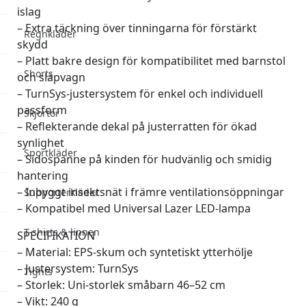
islag
– Extra täckning över tinningarna för förstärkt
Regnkläder
skydd
– Platt bakre design för kompatibilitet med barnstol
Shorts
och släpvagn
– TurnSys-justersystem för enkel och individuell
passform
Skjortor
– Reflekterande dekal på justerratten för ökad
synlighet
Sportkläder
– Sidospänne på kinden för hudvänlig och smidig
hantering
– Inbyggt insektsnät i främre ventilationsöppningar
Supporterkläder
– Kompatibel med Universal Lazer LED-lampa
T-shirts & linnen
SPECIFIKATION
– Material: EPS-skum och syntetiskt ytterhölje
– Justersystem: TurnSys
Tights
– Storlek: Uni-storlek småbarn 46–52 cm
– Vikt: 240 g