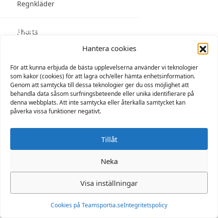
Regnkläder
Följ oss
Shorts
Hantera cookies
Skjortor
För att kunna erbjuda de bästa upplevelserna använder vi teknologier
som kakor (cookies) för att lagra och/eller hämta enhetsinformation.
Genom att samtycka till dessa teknologier ger du oss möjlighet att
Sportkläder
behandla data såsom surfningsbeteende eller unika identifierare på
denna webbplats. Att inte samtycka eller återkalla samtycket kan
påverka vissa funktioner negativt.
Supporterkläder
Tillåt
T-shirts & linnen
Neka
Tights
Visa inställningar
Tröjor
Cookies på Teamsportia.se
Integritetspolicy