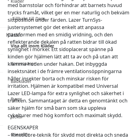
Kläder
med barnstolar och förhindrar att barnets huvud
trycks framåt, vilket ger en mer naturlig och bekväm
Tillbaks till Dam
sittposition under färden. Lazer TurnSys-
justersystemet gör det enkelt att anpassa
passformen med en smidig vridning, och den
Kläder
reflekterande dekalen på ratten bidrar till ökad
Visa allt inom Kläder
synlighet i mörker. Ett sidoplacerat spänne på
kinden gör hjälmen lätt att ta av och på utan att
klämma huden under hakan. Det inbyggda
Accessoarer
insektsnätet i de främre ventilationsöppningarna
håller insekter borta och minskar risken för
Badkläder
irritation. Hjälmen är kompatibel med Universal
Lazer LED-lampa för extra synlighet och säkerhet i
Byxor
trafiken. Sammantaget är detta en genomtänkt och
säker hjälm för små barn som ska uppleva
cykelturer med hög komfort och maximalt skydd.
Jackor
EGENSKAPER
– KinetiCore-teknik för skydd mot direkta och sneda
Overaller