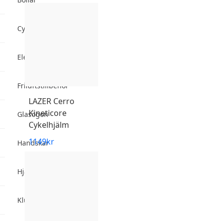
Cyklar
Elektronik
Friluftstillbehör
LAZER
Cerro
Kineticore
Glasögon
Cykelhjälm
1149
kr
Handskar
Hjälmar
Klubbor