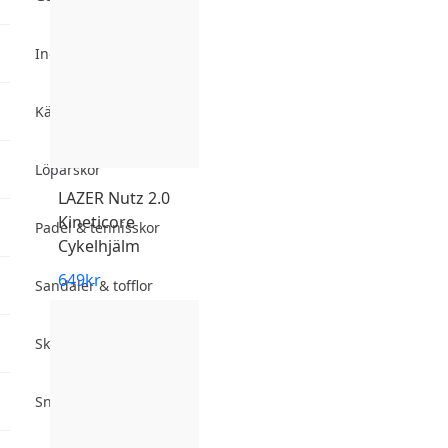
Inomhusskor
Kängor
Löparskor
LAZER
Nutz 2.0
Kineticore
Padel & tennisskor
Cykelhjälm
649
kr
Sandaler & tofflor
Skotillbehör
Sneakers