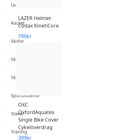
Lek & spel
LAZER
Helmet
Racket
Codax KinetiCore
799
kr
Skidor
Skridskor
Skydd
Sporttillbehör
OXC
OxfordAquatex
Stavar
Single Bike Cover
Cykelöverdrag
Träning
399
kr