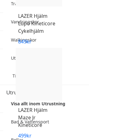
Träningsskor
LAZER
Hjälm
Vandringskor
Lupo Kineticore
Cykelhjälm
Walkingskor
849
kr
Utrustning
Tillbaks till Dam
Utrustning
Visa allt inom Utrustning
LAZER
Hjälm
Maze Jr
Bad & Vattensport
Kineticore
499
kr
Bollar