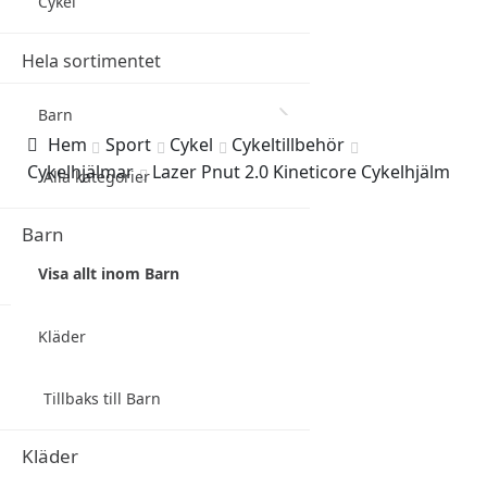
Cykel
Hela sortimentet
Sök
Barn
efter:
Hem
Sport
Cykel
Cykeltillbehör
Cykelhjälmar
Lazer Pnut 2.0 Kineticore Cykelhjälm
Alla kategorier
Barn
Visa allt inom Barn
Kläder
Tillbaks till Barn
Kläder