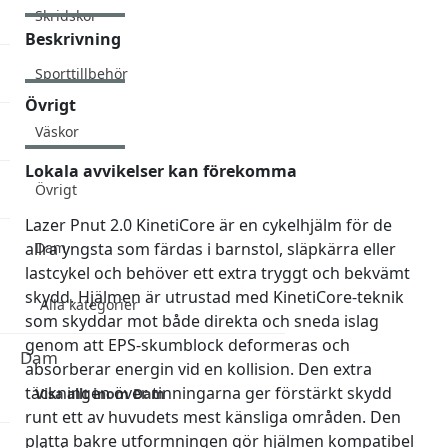
Skridskor
Beskrivning
Sporttillbehör
Övrigt
Väskor
Lokala avvikelser kan förekomma
Övrigt
Lazer Pnut 2.0 KinetiCore är en cykelhjälm för de
allra yngsta som färdas i barnstol, släpkärra eller
Dam
lastcykel och behöver ett extra tryggt och bekvämt
skydd. Hjälmen är utrustad med KinetiCore-teknik
Alla kategorier
som skyddar mot både direkta och sneda islag
genom att EPS-skumblock deformeras och
Dam
absorberar energin vid en kollision. Den extra
täckningen över tinningarna ger förstärkt skydd
Visa allt inom Dam
runt ett av huvudets mest känsliga områden. Den
platta bakre utformningen gör hjälmen kompatibel