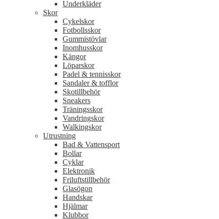
Underkläder
Skor
Cykelskor
Fotbollsskor
Gummistövlar
Inomhusskor
Kängor
Löparskor
Padel & tennisskor
Sandaler & tofflor
Skotillbehör
Sneakers
Träningsskor
Vandringskor
Walkingskor
Utrustning
Bad & Vattensport
Bollar
Cyklar
Elektronik
Friluftstillbehör
Glasögon
Handskar
Hjälmar
Klubbor