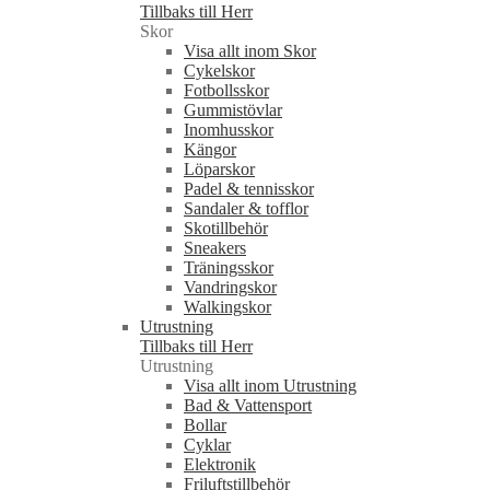
Tillbaks till Herr
Skor
Visa allt inom Skor
Cykelskor
Fotbollsskor
Gummistövlar
Inomhusskor
Kängor
Löparskor
Padel & tennisskor
Sandaler & tofflor
Skotillbehör
Sneakers
Träningsskor
Vandringskor
Walkingskor
Utrustning
Tillbaks till Herr
Utrustning
Visa allt inom Utrustning
Bad & Vattensport
Bollar
Cyklar
Elektronik
Friluftstillbehör