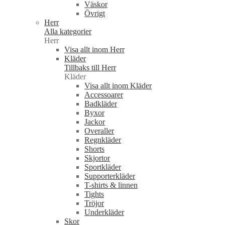
Väskor
Övrigt
Herr
Alla kategorier
Herr
Visa allt inom Herr
Kläder
Tillbaks till Herr
Kläder
Visa allt inom Kläder
Accessoarer
Badkläder
Byxor
Jackor
Overaller
Regnkläder
Shorts
Skjortor
Sportkläder
Supporterkläder
T-shirts & linnen
Tights
Tröjor
Underkläder
Skor