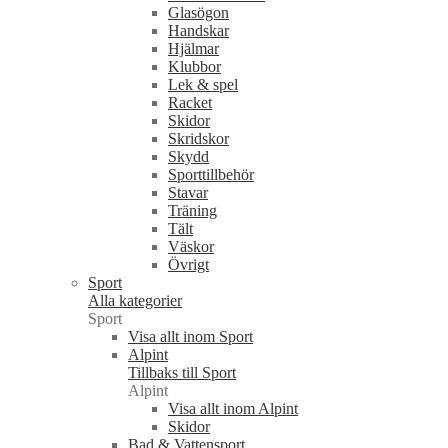
Glasögon
Handskar
Hjälmar
Klubbor
Lek & spel
Racket
Skidor
Skridskor
Skydd
Sporttillbehör
Stavar
Träning
Tält
Väskor
Övrigt
Sport
Alla kategorier
Sport
Visa allt inom Sport
Alpint
Tillbaks till Sport
Alpint
Visa allt inom Alpint
Skidor
Bad & Vattensport