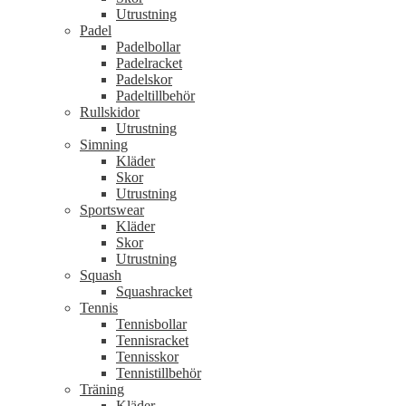
Utrustning
Padel
Padelbollar
Padelracket
Padelskor
Padeltillbehör
Rullskidor
Utrustning
Simning
Kläder
Skor
Utrustning
Sportswear
Kläder
Skor
Utrustning
Squash
Squashracket
Tennis
Tennisbollar
Tennisracket
Tennisskor
Tennistillbehör
Träning
Kläder