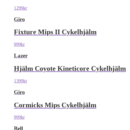
1299
kr
Giro
Fixture Mips II Cykelhjälm
999
kr
Lazer
Hjälm Coyote Kineticore Cykelhjälm
1399
kr
Giro
Cormicks Mips Cykelhjälm
999
kr
Bell