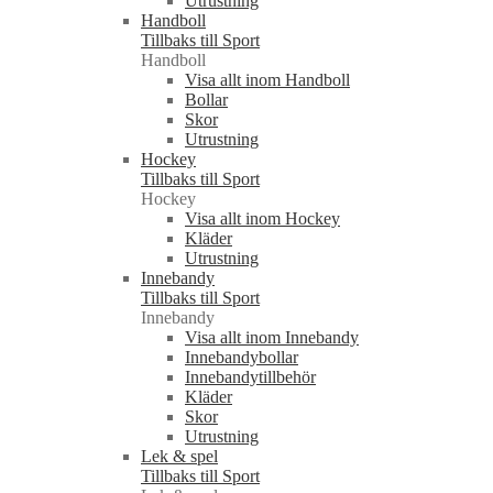
Utrustning
Handboll
Tillbaks till Sport
Handboll
Visa allt inom Handboll
Bollar
Skor
Utrustning
Hockey
Tillbaks till Sport
Hockey
Visa allt inom Hockey
Kläder
Utrustning
Innebandy
Tillbaks till Sport
Innebandy
Visa allt inom Innebandy
Innebandybollar
Innebandytillbehör
Kläder
Skor
Utrustning
Lek & spel
Tillbaks till Sport