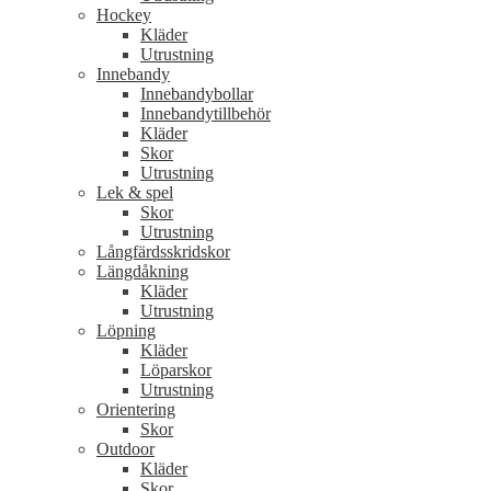
Hockey
Kläder
Utrustning
Innebandy
Innebandybollar
Innebandytillbehör
Kläder
Skor
Utrustning
Lek & spel
Skor
Utrustning
Långfärdsskridskor
Längdåkning
Kläder
Utrustning
Löpning
Kläder
Löparskor
Utrustning
Orientering
Skor
Outdoor
Kläder
Skor