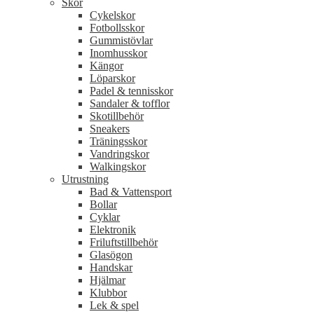
Skor
Cykelskor
Fotbollsskor
Gummistövlar
Inomhusskor
Kängor
Löparskor
Padel & tennisskor
Sandaler & tofflor
Skotillbehör
Sneakers
Träningsskor
Vandringskor
Walkingskor
Utrustning
Bad & Vattensport
Bollar
Cyklar
Elektronik
Friluftstillbehör
Glasögon
Handskar
Hjälmar
Klubbor
Lek & spel