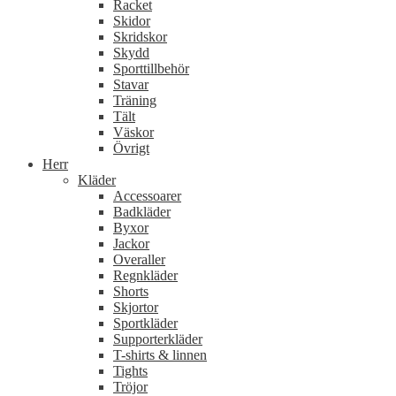
Racket
Skidor
Skridskor
Skydd
Sporttillbehör
Stavar
Träning
Tält
Väskor
Övrigt
Herr
Kläder
Accessoarer
Badkläder
Byxor
Jackor
Overaller
Regnkläder
Shorts
Skjortor
Sportkläder
Supporterkläder
T-shirts & linnen
Tights
Tröjor