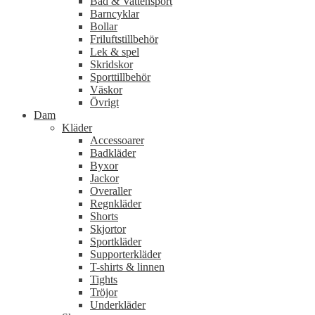
Bad & Vattensport
Barncyklar
Bollar
Friluftstillbehör
Lek & spel
Skridskor
Sporttillbehör
Väskor
Övrigt
Dam
Kläder
Accessoarer
Badkläder
Byxor
Jackor
Overaller
Regnkläder
Shorts
Skjortor
Sportkläder
Supporterkläder
T-shirts & linnen
Tights
Tröjor
Underkläder