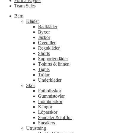
Förmånscykel
Team Sales
Barn
Kläder
Badkläder
Byxor
Jackor
Overaller
Regnkläder
Shorts
Supporterkläder
T-shirts & linnen
Tights
Tröjor
Underkläder
Skor
Fotbollsskor
Gummistövlar
Inomhusskor
Kängor
Löparskor
Sandaler & tofflor
Sneakers
Utrustning