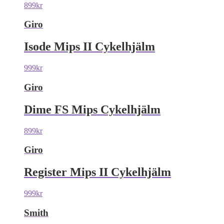
899
kr
Giro
Isode Mips II Cykelhjälm
999
kr
Giro
Dime FS Mips Cykelhjälm
899
kr
Giro
Register Mips II Cykelhjälm
999
kr
Smith