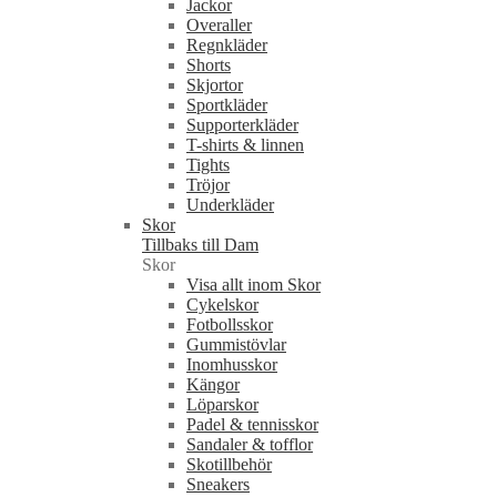
Jackor
Overaller
Regnkläder
Shorts
Skjortor
Sportkläder
Supporterkläder
T-shirts & linnen
Tights
Tröjor
Underkläder
Skor
Tillbaks till Dam
Skor
Visa allt inom Skor
Cykelskor
Fotbollsskor
Gummistövlar
Inomhusskor
Kängor
Löparskor
Padel & tennisskor
Sandaler & tofflor
Skotillbehör
Sneakers