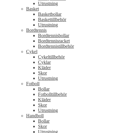
Utrustning
Basket
Basketbollar
Baskettillbehör
Utrustning
Bordtennis
Bordtennisbollar
Bordtennisracket
Bordtennistillbehör
Cykel
Cykeltillbehör
Cyklar
Kläder
Skor
Utrustning
Fotboll
Bollar
Fotbolltillbehör
Kläder
Skor
Utrustning
Handboll
Bollar
Skor
Utrustning