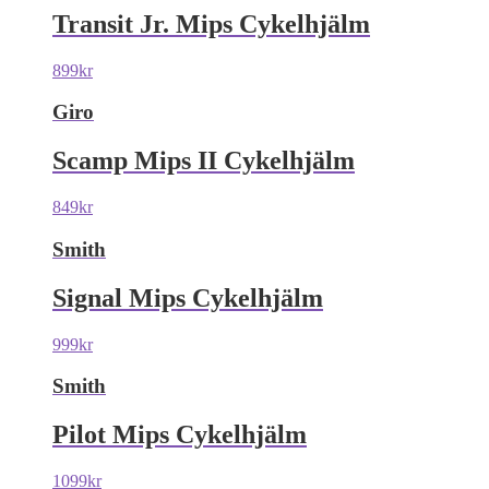
Transit Jr. Mips Cykelhjälm
899
kr
Giro
Scamp Mips II Cykelhjälm
849
kr
Smith
Signal Mips Cykelhjälm
999
kr
Smith
Pilot Mips Cykelhjälm
1099
kr