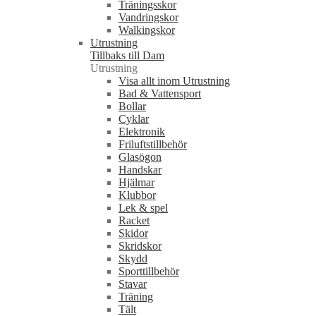
Träningsskor
Vandringskor
Walkingskor
Utrustning
Tillbaks till Dam
Utrustning
Visa allt inom Utrustning
Bad & Vattensport
Bollar
Cyklar
Elektronik
Friluftstillbehör
Glasögon
Handskar
Hjälmar
Klubbor
Lek & spel
Racket
Skidor
Skridskor
Skydd
Sporttillbehör
Stavar
Träning
Tält