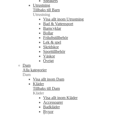
Sneakers
Utrustning
Tillbaks till Barn
Utrustning
Visa allt inom Utrustning
Bad & Vattensport
Barncyklar
Bollar
Friluftstillbehör
Lek & spel
Skridskor
Sporttillbehör
Väskor
Övrigt
Dam
Alla kategorier
Dam
Visa allt inom Dam
Kläder
Tillbaks till Dam
Kläder
Visa allt inom Kläder
Accessoarer
Badkläder
Byxor