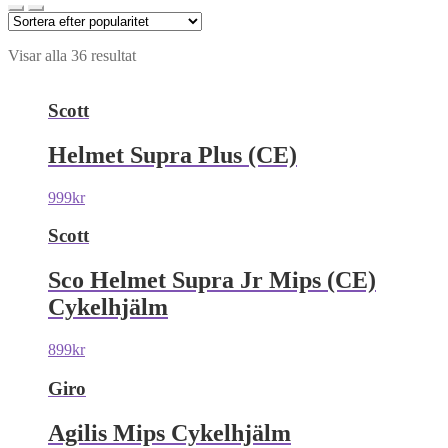
Visar alla 36 resultat
Scott
Helmet Supra Plus (CE)
999
kr
Scott
Sco Helmet Supra Jr Mips (CE)
Cykelhjälm
899
kr
Giro
Agilis Mips Cykelhjälm