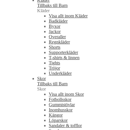
Kläder
Tillbaks till Barn
Kläder
Visa allt inom Kläder
Badkläder
Byxor
Jackor
Overaller
Regnkläder
Shorts
Supporterkläder
T-shirts & linnen
Tights
Tröjor
Underkläder
Skor
Tillbaks till Barn
Skor
Visa allt inom Skor
Fotbollsskor
Gummistövlar
Inomhusskor
Kängor
Löparskor
Sandaler & tofflor