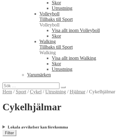
Skor
Utrustning
Volleyboll
Tillbaks till Sport
Volleyboll
Visa allt inom Volleyboll
Skor
Walking
Tillbaks till Sport
Walking
Visa allt inom Walking
Skor
Utrustning
Varumärken
Sök
efter:
Hem
/
Sport
/
Cykel
/
Utrustning
/
Hjälmar
/
Cykelhjälmar
Cykelhjälmar
Lokala avvikelser kan förekomma
Filter