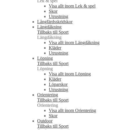
Lek & spel
Visa allt inom Lek & spel
Skor
Utrustning
Långfärdsskridskor
Längdåkning
Tillbaks till Sport
Längdåkning
Visa allt inom Längdåkning
Kläder
Utrustning
Löpning
Tillbaks till Sport
Löpning
Visa allt inom Löpning
Kläder
Löparskor
Utrustning
Orientering
Tillbaks till Sport
Orientering
Visa allt inom Orientering
Skor
Outdoor
Tillbaks till Sport