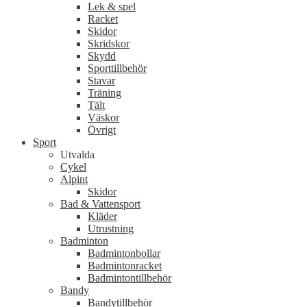
Lek & spel
Racket
Skidor
Skridskor
Skydd
Sporttillbehör
Stavar
Träning
Tält
Väskor
Övrigt
Sport
Utvalda
Cykel
Alpint
Skidor
Bad & Vattensport
Kläder
Utrustning
Badminton
Badmintonbollar
Badmintonracket
Badmintontillbehör
Bandy
Bandytillbehör