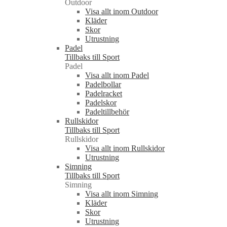
Outdoor
Visa allt inom Outdoor
Kläder
Skor
Utrustning
Padel
Tillbaks till Sport
Padel
Visa allt inom Padel
Padelbollar
Padelracket
Padelskor
Padeltillbehör
Rullskidor
Tillbaks till Sport
Rullskidor
Visa allt inom Rullskidor
Utrustning
Simning
Tillbaks till Sport
Simning
Visa allt inom Simning
Kläder
Skor
Utrustning