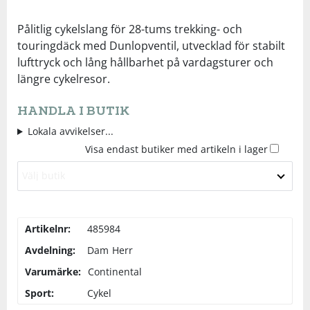
Underkläder
Skydd
Underkläder
Skydd
Längdåkning
Pålitlig cykelslang för 28-tums trekking- och
touringdäck med Dunlopventil, utvecklad för stabilt
lufttryck och lång hållbarhet på vardagsturer och
Sporttillbehör
Sporttillbehör
Löpning
längre cykelresor.
Stavar
Stavar
Orientering
HANDLA I BUTIK
Lokala avvikelser...
Träning
Träning
Outdoor
Visa endast butiker med artikeln i lager
Välj butik
Tält
Tält
Padel
Väskor
Väskor
Rullskidor
Artikelnr:
485984
Avdelning:
Dam
Herr
Övrigt
Övrigt
Simning
Varumärke:
Continental
Sport:
Cykel
Sportswear