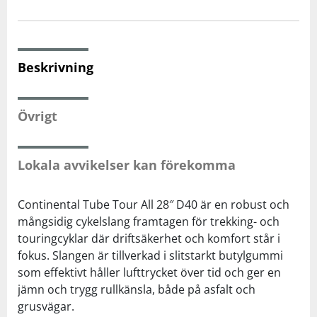
Squash
Beskrivning
Tennis
Övrigt
Träning
Volleyboll
Lokala avvikelser kan förekomma
Walking
Continental Tube Tour All 28″ D40 är en robust och
mångsidig cykelslang framtagen för trekking- och
touringcyklar där driftsäkerhet och komfort står i
fokus. Slangen är tillverkad i slitstarkt butylgummi
som effektivt håller lufttrycket över tid och ger en
jämn och trygg rullkänsla, både på asfalt och
grusvägar.