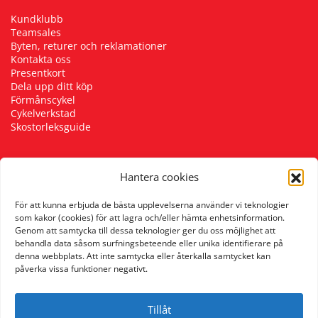
Kundklubb
Teamsales
Byten, returer och reklamationer
Kontakta oss
Presentkort
Dela upp ditt köp
Förmånscykel
Cykelverkstad
Skostorleksguide
Hantera cookies
Följ oss
För att kunna erbjuda de bästa upplevelserna använder vi teknologier
som kakor (cookies) för att lagra och/eller hämta enhetsinformation.
Genom att samtycka till dessa teknologier ger du oss möjlighet att
behandla data såsom surfningsbeteende eller unika identifierare på
denna webbplats. Att inte samtycka eller återkalla samtycket kan
påverka vissa funktioner negativt.
Tillåt