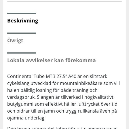
Squash
Beskrivning
Tennis
Övrigt
Träning
Lokala avvikelser kan förekomma
Volleyboll
Continental Tube MTB 27.5″ A40 är en slitstark
Walking
cykelslang utvecklad för mountainbikeåkare som vill
ha en pålitlig lösning för både träning och
vardagsbruk. Slangen är tillverkad i högkvalitativt
butylgummi som effektivt håller lufttrycket över tid
och bidrar till en jämn och trygg rullkänsla även på
ojämna underlag.
Den breda kompatibiliteten gör att slangen passar