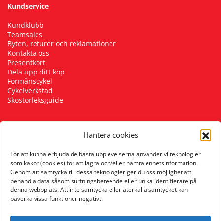
Kundservice
Kundklubb
Teamsales
Byten, returer och reklamationer
Kontakta oss
Presentkort
Dela upp ditt köp
Förmånscykel
Cykelverkstad
Skostorleksguide
Hantera cookies
Följ oss
För att kunna erbjuda de bästa upplevelserna använder vi teknologier
som kakor (cookies) för att lagra och/eller hämta enhetsinformation.
Genom att samtycka till dessa teknologier ger du oss möjlighet att
behandla data såsom surfningsbeteende eller unika identifierare på
denna webbplats. Att inte samtycka eller återkalla samtycket kan
påverka vissa funktioner negativt.