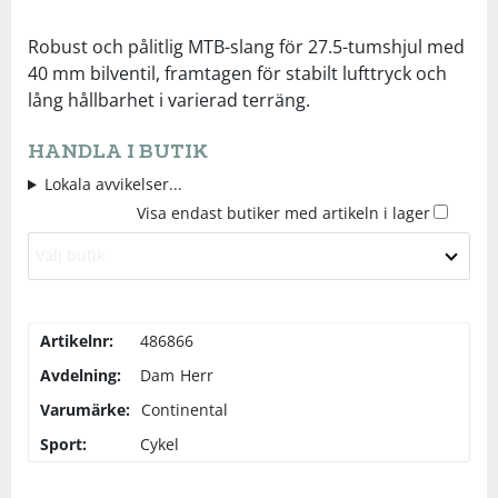
Underkläder
Skydd
Underkläder
Skydd
Längdåkning
Robust och pålitlig MTB-slang för 27.5-tumshjul med
40 mm bilventil, framtagen för stabilt lufttryck och
lång hållbarhet i varierad terräng.
Sporttillbehör
Sporttillbehör
Löpning
HANDLA I BUTIK
Stavar
Stavar
Orientering
Lokala avvikelser...
Visa endast butiker med artikeln i lager
Träning
Träning
Outdoor
Välj butik
Tält
Tält
Padel
Artikelnr:
486866
Väskor
Väskor
Rullskidor
Avdelning:
Dam
Herr
Varumärke:
Continental
Övrigt
Övrigt
Simning
Sport:
Cykel
Sportswear