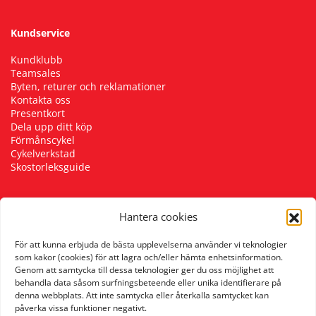
Kundservice
Kundklubb
Teamsales
Byten, returer och reklamationer
Kontakta oss
Presentkort
Dela upp ditt köp
Förmånscykel
Cykelverkstad
Skostorleksguide
Hantera cookies
Följ oss
För att kunna erbjuda de bästa upplevelserna använder vi teknologier
som kakor (cookies) för att lagra och/eller hämta enhetsinformation.
Genom att samtycka till dessa teknologier ger du oss möjlighet att
behandla data såsom surfningsbeteende eller unika identifierare på
denna webbplats. Att inte samtycka eller återkalla samtycket kan
påverka vissa funktioner negativt.