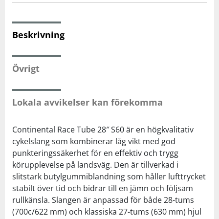
Squash
Beskrivning
Tennis
Övrigt
Träning
Lokala avvikelser kan förekomma
Volleyboll
Continental Race Tube 28″ S60 är en högkvalitativ
Walking
cykelslang som kombinerar låg vikt med god
punkteringssäkerhet för en effektiv och trygg
körupplevelse på landsväg. Den är tillverkad i
slitstark butylgummiblandning som håller lufttrycket
stabilt över tid och bidrar till en jämn och följsam
rullkänsla. Slangen är anpassad för både 28-tums
(700c/622 mm) och klassiska 27-tums (630 mm) hjul