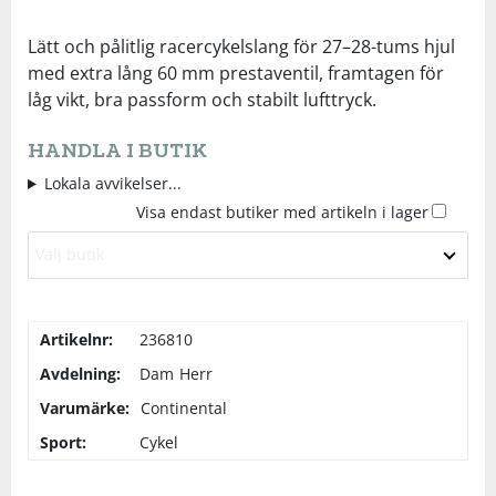
Underkläder
Skydd
Underkläder
Skydd
Längdåkning
Lätt och pålitlig racercykelslang för 27–28-tums hjul
med extra lång 60 mm prestaventil, framtagen för
låg vikt, bra passform och stabilt lufttryck.
Sporttillbehör
Sporttillbehör
Löpning
HANDLA I BUTIK
Stavar
Stavar
Orientering
Lokala avvikelser...
Visa endast butiker med artikeln i lager
Träning
Träning
Outdoor
Välj butik
Tält
Tält
Padel
Artikelnr:
236810
Väskor
Väskor
Rullskidor
Avdelning:
Dam
Herr
Varumärke:
Continental
Övrigt
Övrigt
Simning
Sport:
Cykel
Sportswear