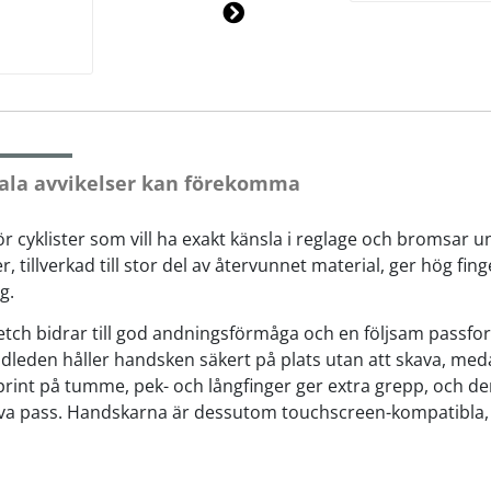
Ne
xt
ala avvikelser kan förekomma
 cyklister som vill ha exakt känsla i reglage och bromsar 
r, tillverkad till stor del av återvunnet material, ger hög fi
g.
tch bidrar till god andningsförmåga och en följsam passf
leden håller handsken säkert på plats utan att skava, meda
onprint på tumme, pek- och långfinger ger extra grepp, och d
nsiva pass. Handskarna är dessutom touchscreen-kompatibla,