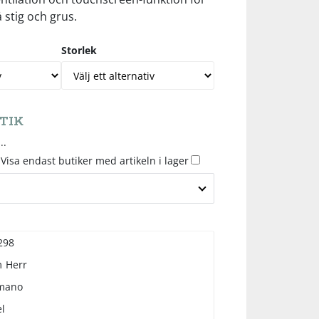
 stig och grus.
Storlek
TIK
..
Visa endast butiker med artikeln i lager
298
m
Herr
mano
l