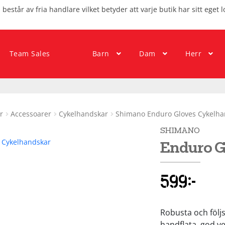
består av fria handlare vilket betyder att varje butik har sitt eget l
Team Sales
Barn
Dam
Herr
r
Accessoarer
Cykelhandskar
Shimano Enduro Gloves Cykelha
SHIMANO
Enduro G
599
kr
Robusta och föl
handflata, god ve