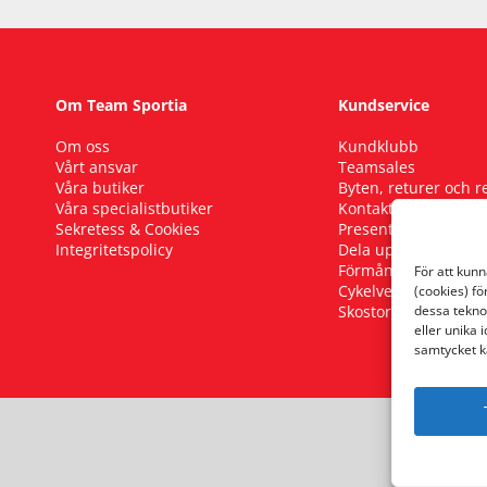
Om Team Sportia
Kundservice
Om oss
Kundklubb
Vårt ansvar
Teamsales
Våra butiker
Byten, returer och 
Våra specialistbutiker
Kontakta oss
Sekretess & Cookies
Presentkort
Integritetspolicy
Dela upp ditt köp
Förmånscykel
För att kun
Cykelverkstad
(cookies) fö
Skostorleksguide
dessa tekno
eller unika 
samtycket k