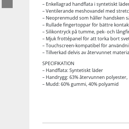
– Enkellagrad handflata i syntetiskt läde
– Ventilerande meshovandel med stret
Squash
– Neoprenmudd som håller handsken sä
– Rullade fingertoppar för bättre kontakt
Tennis
– Silikontryck på tumme, pek- och långfi
– Mjuk frottépanel för att torka bort sve
– Touchscreen-kompatibel för användni
Träning
– Tillverkad delvis av återvunnet materia
SPECIFIKATION
Volleyboll
– Handflata: Syntetiskt läder
– Handrygg: 63% återvunnen polyester, 
Walking
– Mudd: 60% gummi, 40% polyamid