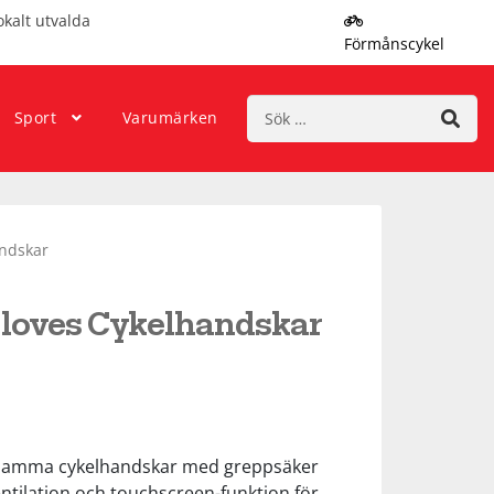
okalt utvalda
Förmånscykel
Sök
Sport
Varumärken
efter:
ndskar
loves Cykelhandskar
jsamma cykelhandskar med greppsäker
ntilation och touchscreen-funktion för