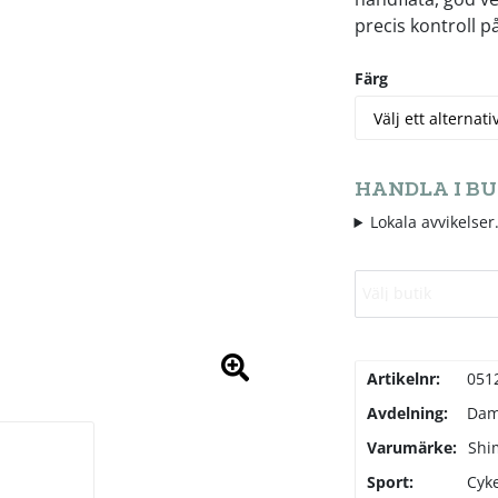
precis kontroll på
Färg
HANDLA I BU
Lokala avvikelser.
Välj butik
Artikelnr:
051
Avdelning:
Da
Varumärke:
Shi
Sport:
Cyke