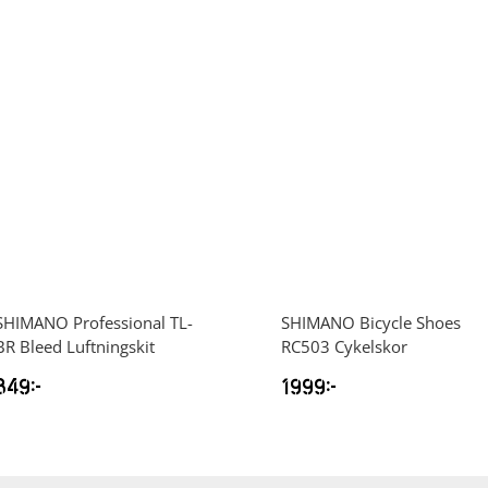
SHIMANO
Professional TL-
SHIMANO
Bicycle Shoes
BR Bleed Luftningskit
RC503 Cykelskor
849
kr
1999
kr