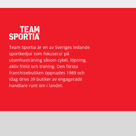
Team Sportia är en av Sveriges ledande
sportkedjor som fokuserar på
utomhusträning såsom cykel, löpning,
aktiv fritid och träning. Den första
franchisebutiken öppnades 1989 och
idag drivs 39 butiker av engagerade
handlare runt om i landet.