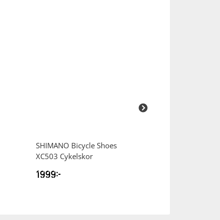
SHIMANO
Bicycle Shoes
SHIMANO
Bicyc
XC503 Cykelskor
RC703 Cykelsko
1999
kr
2799
kr