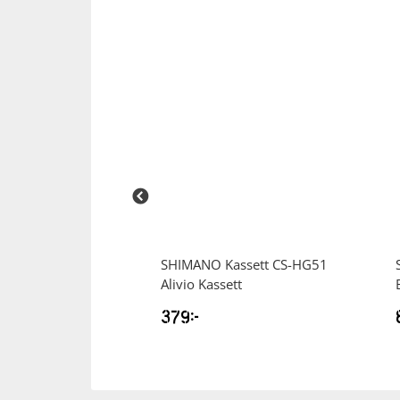
icycle Shoes
SHIMANO
Kassett CS-HG51
lskor
Alivio Kassett
379
kr