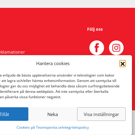
Följ oss
reklamationer
Hantera cookies
na erbjuda de bästa upplevelserna använder vi teknologier som kakor
r att lagra och/eller hämta enhetsinformation. Genom att samtycka till
logier ger du oss möjlighet att behandla data såsom surfningsbeteende
identifierare på denna webbplats. Att inte samtycka eller återkalla
an påverka vissa funktioner negativt.
Tillåt
Neka
Visa inställningar
Cookies på Teamsportia.se
Integritetspolicy