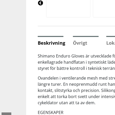
Underkläder
Skydd
Underkläder
Skydd
Längdåkning
Pre
vio
us
Sporttillbehör
Sporttillbehör
Löpning
Stavar
Stavar
Orientering
Beskrivning
Övrigt
Lok
Träning
Träning
Outdoor
Shimano Enduro Gloves är utvecklade för
enkellagrade handflatan i syntetiskt läde
styret för bättre kontroll i teknisk terrän
Tält
Tält
Padel
Ovandelen i ventilerande mesh med stre
Väskor
Väskor
Rullskidor
längre turer. En neoprenmudd runt hand
kontakt, slitstyrka och precision. Silik
enkelt att torka bort svett under inte
Övrigt
Övrigt
Simning
cykeldator utan att ta av dem.
EGENSKAPER
Sportswear