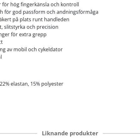
r för hög fingerkänsla och kontroll
ch för god passform och andningsförmåga
kert på plats runt handleden
, slitstyrka och precision
nger för extra grepp
tt
ng av mobil och cykeldator
l
22% elastan, 15% polyester
Liknande produkter