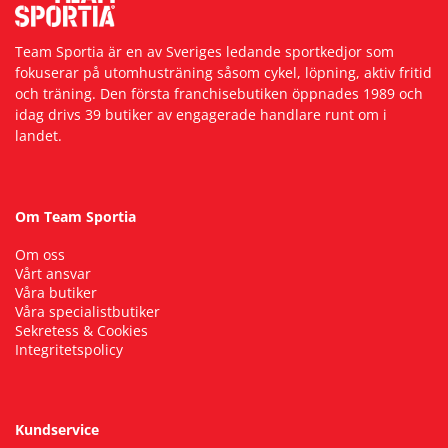
Squash
Team Sportia är en av Sveriges ledande sportkedjor som
fokuserar på utomhusträning såsom cykel, löpning, aktiv fritid
och träning. Den första franchisebutiken öppnades 1989 och
Tennis
idag drivs 39 butiker av engagerade handlare runt om i
landet.
Träning
Om Team Sportia
Volleyboll
Om oss
Vårt ansvar
Walking
Våra butiker
Våra specialistbutiker
Sekretess & Cookies
Integritetspolicy
Kundservice