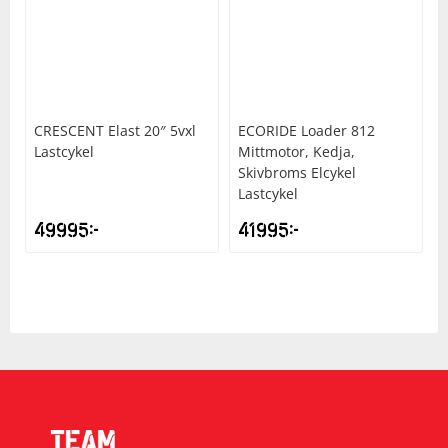
Underkläder
Skydd
Underkläder
Skydd
Längdåkning
Sporttillbehör
Sporttillbehör
Löpning
CRESCENT
Elast 20″ 5vxl
ECORIDE
Loader 812
Stavar
Stavar
Orientering
Lastcykel
Mittmotor, Kedja,
Skivbroms Elcykel
Lastcykel
Träning
Träning
Outdoor
49995
kr
41995
kr
Tält
Tält
Padel
Väskor
Väskor
Rullskidor
Övrigt
Övrigt
Simning
Sportswear