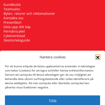
Kundklubb
Teamsales
Byten, returer och reklamationer
Kontakta oss
Presentkort
Dela upp ditt köp
Förmånscykel
Cykelverkstad
Skostorleksguide
Hantera cookies
Följ oss
För att kunna erbjuda de bästa upplevelserna använder vi teknologier
som kakor (cookies) för att lagra och/eller hämta enhetsinformation.
Genom att samtycka till dessa teknologier ger du oss möjlighet att
behandla data såsom surfningsbeteende eller unika identifierare på
denna webbplats. Att inte samtycka eller återkalla samtycket kan
påverka vissa funktioner negativt.
Tillåt