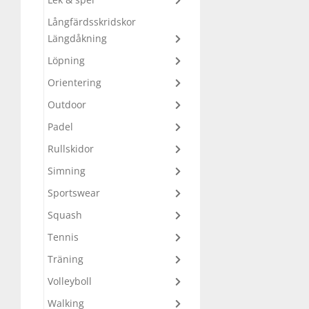
Långfärdsskridskor
Squash
Längdåkning
Löpning
Tennis
Orientering
Outdoor
Träning
Padel
Rullskidor
Volleyboll
Simning
Sportswear
Walking
Squash
Tennis
Träning
Volleyboll
Walking