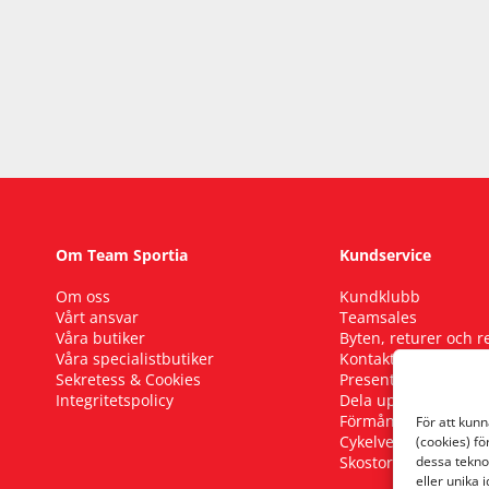
Om Team Sportia
Kundservice
Om oss
Kundklubb
Vårt ansvar
Teamsales
Våra butiker
Byten, returer och 
Våra specialistbutiker
Kontakta oss
Sekretess & Cookies
Presentkort
Integritetspolicy
Dela upp ditt köp
Förmånscykel
För att kun
Cykelverkstad
(cookies) fö
Skostorleksguide
dessa tekno
eller unika 