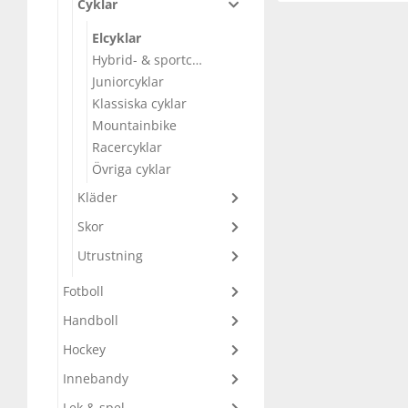
Cyklar
Underkläder
Skydd
Underkläder
Skydd
Längdåkning
Elcyklar
Hybrid- & sportcyklar
Juniorcyklar
Sporttillbehör
Sporttillbehör
Löpning
Klassiska cyklar
Mountainbike
Stavar
Stavar
Orientering
Racercyklar
Övriga cyklar
Träning
Träning
Outdoor
Kläder
Skor
Tält
Tält
Padel
Utrustning
Fotboll
Väskor
Väskor
Rullskidor
Handboll
Övrigt
Övrigt
Simning
Hockey
Innebandy
Sportswear
Lek & spel