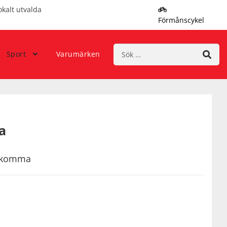
okalt utvalda
Förmånscykel
Sök
Sport
Varumärken
efter:
a
rekomma