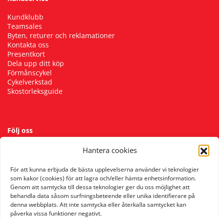
Kundklubb
Teamsales
Byten, returer och reklamationer
Kontakta oss
Presentkort
Dela upp ditt köp
Förmånscykel
Cykelverkstad
Skostorleksguide
Följ oss
Hantera cookies
För att kunna erbjuda de bästa upplevelserna använder vi teknologier
som kakor (cookies) för att lagra och/eller hämta enhetsinformation.
Genom att samtycka till dessa teknologier ger du oss möjlighet att
behandla data såsom surfningsbeteende eller unika identifierare på
denna webbplats. Att inte samtycka eller återkalla samtycket kan
påverka vissa funktioner negativt.