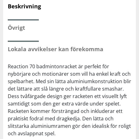
Beskrivning
Squash
Övrigt
Tennis
Lokala avvikelser kan förekomma
Träning
Reaction 70 badmintonracket är perfekt för
Volleyboll
nybörjare och motionärer som vill ha enkel kraft och
spelbarhet. Med sin lätta aluminiumkonstruktion blir
Walking
det lättare att slå längre och kraftfullare smashar.
Dess tvåfärgade design ger racketen ett visuellt lyft
samtidigt som den ger extra värde under spelet.
Racketen kommer försträngad och inkluderar ett
praktiskt fodral med dragkedja. Den lätta och
slitstarka aluminiumramen gör den idealisk för roligt
och avslappnat spel.