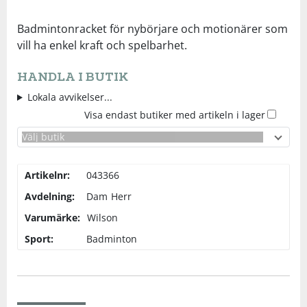
Underkläder
Skydd
Underkläder
Skydd
Längdåkning
Badmintonracket för nybörjare och motionärer som
vill ha enkel kraft och spelbarhet.
Sporttillbehör
Sporttillbehör
Löpning
HANDLA I BUTIK
Lokala avvikelser...
Stavar
Stavar
Orientering
Visa endast butiker med artikeln i lager
Välj butik
Träning
Träning
Outdoor
Artikelnr:
043366
Tält
Tält
Padel
Avdelning:
Dam
Herr
Varumärke:
Wilson
Väskor
Väskor
Rullskidor
Sport:
Badminton
Övrigt
Övrigt
Simning
Sportswear