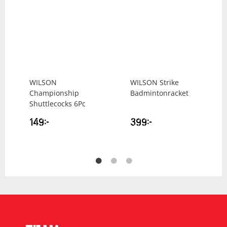
WILSON
WILSON
Strike
Championship
Badmintonracket
Shuttlecocks 6Pc
149
kr
399
kr