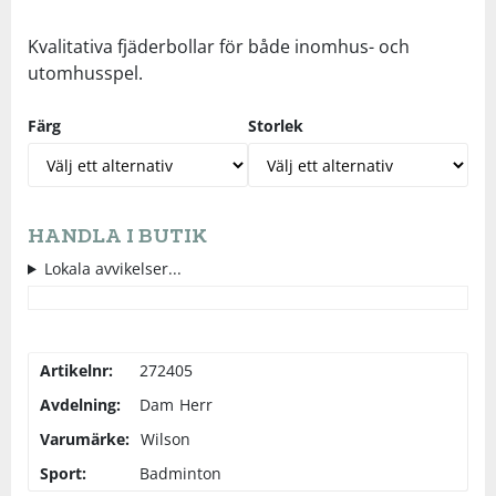
Underkläder
Skydd
Underkläder
Skydd
Längdåkning
Kvalitativa fjäderbollar för både inomhus- och
utomhusspel.
Sporttillbehör
Sporttillbehör
Löpning
Färg
Storlek
Stavar
Stavar
Orientering
Träning
Träning
Outdoor
HANDLA I BUTIK
Lokala avvikelser...
Tält
Tält
Padel
Väskor
Väskor
Rullskidor
Artikelnr:
272405
Avdelning:
Dam
Herr
Övrigt
Övrigt
Simning
Varumärke:
Wilson
Sport:
Badminton
Sportswear