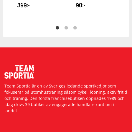
399
kr
90
kr
Team Sportia är en av Sveriges ledande sportkedjor som
fokuserar på utomhusträning såsom cykel, löpning, aktiv fritid
och träning. Den första franchisebutiken öppnades 1989 och
idag drivs 39 butiker av engagerade handlare runt om i
landet.