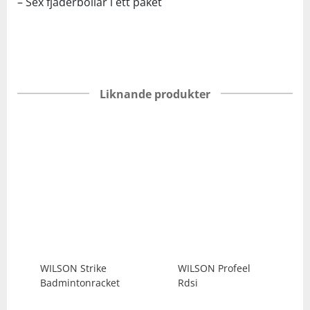
– Sex fjäderbollar i ett paket
Liknande produkter
WILSON
Strike
WILSON
Profeel
Badmintonracket
Rdsi