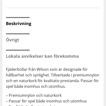
Squash
Beskrivning
Tennis
Övrigt
Träning
Volleyboll
Lokala avvikelser kan förekomma
Walking
Fjäderbollar från Wilson som är designade för
hållbarhet och synlighet. Tillverkade i premiumnylon
och en naturkork för kvalitativ prestanda. Passar för
spel både inomhus och utomhus.
– Premiumnylon och naturkork
– Passar för spel både inomhus och utomhus