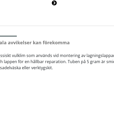
Ne
xt
ala avvikelser kan förekomma
assiskt vulklim som används vid montering av lagningslappar
 lappen för en hållbar reparation. Tuben på 5 gram är smidig
 sadelväska eller verktygskit.