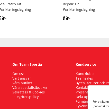
Seal Patch Kit
Repair Tin
Punkteringslagning
Punkteringslagning
69
kr
89
kr
Om Team Sportia
Kundservice
Om oss
Kundklubb
Vårt ansvar
Teamsales
Våra butiker
Byten, returer och 
Våra specialistbutiker
Kontakta oss
Sekretess & Cookies
Presentkort
Integritetspolicy
Dela upp ditt köp
Förmånscykel
För att kun
Cykelverkstad
(cookies) fö