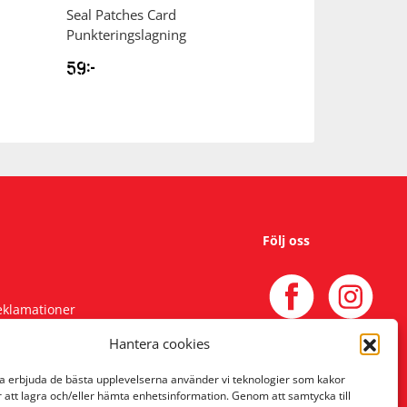
Seal Patches Card
Bike Cover Cyke
Punkteringslagning
59
kr
399
kr
Följ oss
reklamationer
Hantera cookies
na erbjuda de bästa upplevelserna använder vi teknologier som kakor
r att lagra och/eller hämta enhetsinformation. Genom att samtycka till