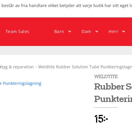
består av fria handlare vilket betyder att varje butik har sitt eget l
Team Sales
Barn
Dam
Herr
ktyg & reparation
Weldtite Rubber Solution Tube Punkteringslag
WELDTITE
Rubber S
Punkteri
15
kr