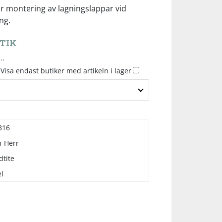
 montering av lagningslappar vid
ng.
TIK
..
Visa endast butiker med artikeln i lager
316
m
Herr
dtite
l