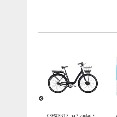
Squash
Tennis
Träning
Volleyboll
Walking
bassador 4,
CRESCENT
Elina 7-växlad El-