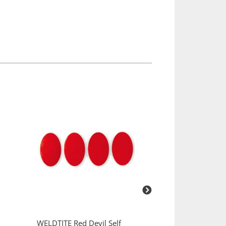
WELDTITE
Red Devil Self
OXC
OxfordAqua