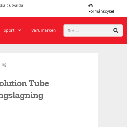
okalt utvalda
Förmånscykel
Sök
Sport
Varumärken
efter:
ning
olution Tube
ngslagning