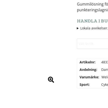
Gummilösning för
punkteringslagni
HANDLA I BU
Lokala avvikelser.
Välj butik
Artikelnr:
483
Avdelning:
Da
Varumärke:
Wel
Sport:
Cyke