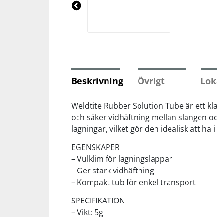
Underkläder
Skydd
Underkläder
Skydd
Längdåkning
Pre
vio
us
Sporttillbehör
Sporttillbehör
Löpning
Stavar
Stavar
Orientering
Beskrivning
Övrigt
Lok
Träning
Träning
Outdoor
Weldtite Rubber Solution Tube är ett kl
och säker vidhäftning mellan slangen och
lagningar, vilket gör den idealisk att ha i
Tält
Tält
Padel
EGENSKAPER
Väskor
Väskor
Rullskidor
– Vulklim för lagningslappar
– Ger stark vidhäftning
– Kompakt tub för enkel transport
Övrigt
Övrigt
Simning
SPECIFIKATION
– Vikt: 5g
Sportswear