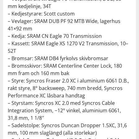
mm kedjelinje, 34T
– Kedjestyrare: Scott custom
– Vevlager: SRAM DUB PF 92 MTB Wide, lagerhus
41×92 mm
– Kedja: SRAM CN Eagle 70 Transmission
– Kassett: SRAM Eagle XS 1270 V2 Transmission, 10–
52T
– Bromsar: SRAM DB4 fyrkolvs skivbromsar
– Bromsskivor: SRAM Centerline Center Lock, 180
mm fram och 160 mm bak
– Styre: Syncros Fraser 2.0 XC i aluminium 6061 D.B.,
rakt styre, 8° backsweep, 740 mm bredd, Syncros
Performance XC låsbara handtag
– Styrstam: Syncros XC 2.0 med Syncros Cable
Integration System, −12° vinkel, aluminium 6061,
31,8 mm, 1 1/8″
– Sadelstolpe: Syncros Duncan Dropper 1.5XC, 31,6
mm, 100 mm slaglängd (alla storlekar)