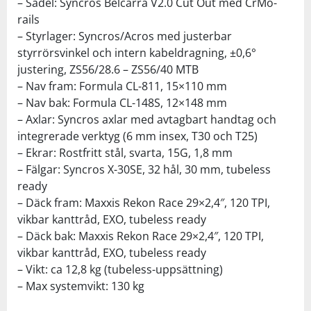
– Sadel: Syncros Belcarra V2.0 Cut Out med CrMo-
rails
– Styrlager: Syncros/Acros med justerbar
styrrörsvinkel och intern kabeldragning, ±0,6°
justering, ZS56/28.6 – ZS56/40 MTB
– Nav fram: Formula CL-811, 15×110 mm
– Nav bak: Formula CL-148S, 12×148 mm
– Axlar: Syncros axlar med avtagbart handtag och
integrerade verktyg (6 mm insex, T30 och T25)
– Ekrar: Rostfritt stål, svarta, 15G, 1,8 mm
– Fälgar: Syncros X-30SE, 32 hål, 30 mm, tubeless
ready
– Däck fram: Maxxis Rekon Race 29×2,4″, 120 TPI,
vikbar kanttråd, EXO, tubeless ready
– Däck bak: Maxxis Rekon Race 29×2,4″, 120 TPI,
vikbar kanttråd, EXO, tubeless ready
– Vikt: ca 12,8 kg (tubeless-uppsättning)
– Max systemvikt: 130 kg