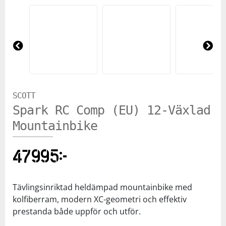
Pre
Ne
vio
xt
us
SCOTT
Spark RC Comp (EU) 12-Växlad
Mountainbike
47995
kr
Tävlingsinriktad heldämpad mountainbike med
kolfiberram, modern XC-geometri och effektiv
prestanda både uppför och utför.