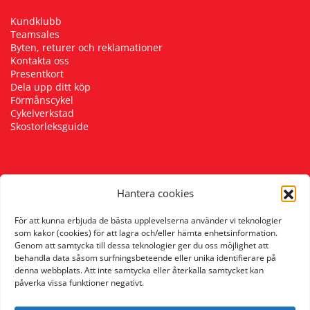
Kundklubb
Teamsales
Byten, returer och reklamationer
Kontakta oss
Presentkort
Dela upp ditt köp
Förmånscykel
Cykelverkstad
Skostorleksguide
Följ oss
Hantera cookies
För att kunna erbjuda de bästa upplevelserna använder vi teknologier
som kakor (cookies) för att lagra och/eller hämta enhetsinformation.
Genom att samtycka till dessa teknologier ger du oss möjlighet att
behandla data såsom surfningsbeteende eller unika identifierare på
denna webbplats. Att inte samtycka eller återkalla samtycket kan
påverka vissa funktioner negativt.