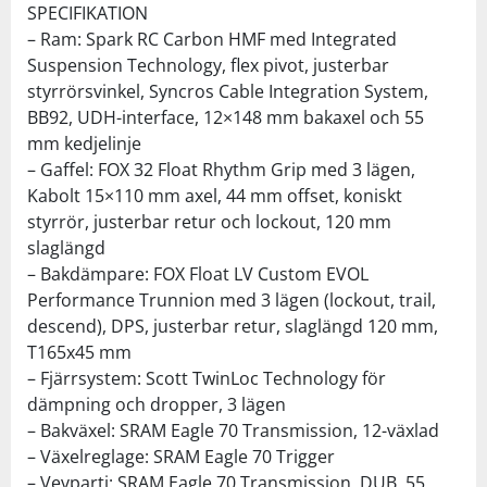
SPECIFIKATION
– Ram: Spark RC Carbon HMF med Integrated
Suspension Technology, flex pivot, justerbar
styrrörsvinkel, Syncros Cable Integration System,
BB92, UDH-interface, 12×148 mm bakaxel och 55
mm kedjelinje
– Gaffel: FOX 32 Float Rhythm Grip med 3 lägen,
Kabolt 15×110 mm axel, 44 mm offset, koniskt
styrrör, justerbar retur och lockout, 120 mm
slaglängd
– Bakdämpare: FOX Float LV Custom EVOL
Performance Trunnion med 3 lägen (lockout, trail,
descend), DPS, justerbar retur, slaglängd 120 mm,
T165x45 mm
– Fjärrsystem: Scott TwinLoc Technology för
dämpning och dropper, 3 lägen
– Bakväxel: SRAM Eagle 70 Transmission, 12-växlad
– Växelreglage: SRAM Eagle 70 Trigger
– Vevparti: SRAM Eagle 70 Transmission, DUB, 55