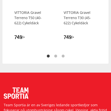
VITTORIA
Gravel
VITTORIA
Gravel
Terreno T50 (40-
Terreno T30 (45-
622) Cykeldäck
622) Cykeldäck
749
kr
749
kr
Team Sportia är en av Sveriges ledande sportkedjor som
fokuserar på utomhusträning såsom cykel, löpning, aktiv fritid