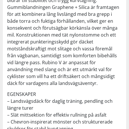
bidrar till stabilitet och trygg kurvtagning.
Gummiblandningen Graphene + Silica är framtagen
för att kombinera lång livslängd med bra grepp i
både torra och fuktiga förhållanden, vilket ger en
konsekvent och förutsägbar körkänsla över många
mil. Konstruktionen med tät nylonstomme och ett
integrerat punkteringsskydd gör däcket
motståndskraftigt mot slitage och vassa föremål
från vägbanan, samtidigt som komforten bibehålls
vid längre pass. Rubino V är anpassat för
användning med slang och är ett utmärkt val för
cyklister som vill ha ett driftsäkert och mångsidigt
däck för vardagens alla landsvägsäventyr.
EGENSKAPER
– Landsvägsdäck för daglig träning, pendling och
längre turer
– Slät mittsektion för effektiv rullning på asfalt
– Chevron-inspirerat mönster och strukturerade
skuldror för stabil kurvtagning