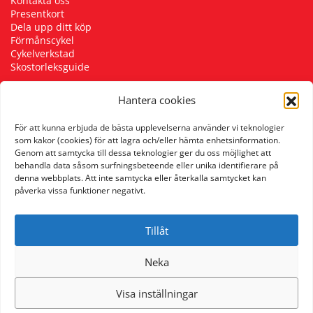
Kontakta oss
Presentkort
Dela upp ditt köp
Förmånscykel
Cykelverkstad
Skostorleksguide
Hantera cookies
Följ oss
För att kunna erbjuda de bästa upplevelserna använder vi teknologier
som kakor (cookies) för att lagra och/eller hämta enhetsinformation.
Genom att samtycka till dessa teknologier ger du oss möjlighet att
behandla data såsom surfningsbeteende eller unika identifierare på
denna webbplats. Att inte samtycka eller återkalla samtycket kan
påverka vissa funktioner negativt.
Tillåt
Neka
Visa inställningar