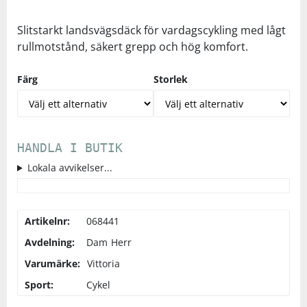
Slitstarkt landsvägsdäck för vardagscykling med lågt
Squash
rullmotstånd, säkert grepp och hög komfort.
Tennis
Färg
Storlek
Träning
HANDLA I BUTIK
Volleyboll
Lokala avvikelser...
Walking
Artikelnr:
068441
Avdelning:
Dam
Herr
Varumärke:
Vittoria
Sport:
Cykel