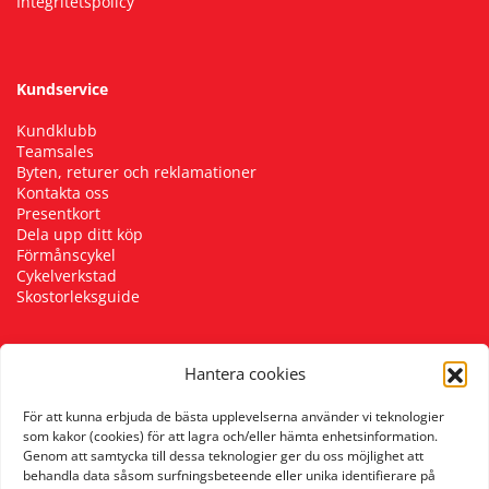
Integritetspolicy
Kundservice
Kundklubb
Teamsales
Byten, returer och reklamationer
Kontakta oss
Presentkort
Dela upp ditt köp
Förmånscykel
Cykelverkstad
Skostorleksguide
Hantera cookies
Följ oss
För att kunna erbjuda de bästa upplevelserna använder vi teknologier
som kakor (cookies) för att lagra och/eller hämta enhetsinformation.
Genom att samtycka till dessa teknologier ger du oss möjlighet att
behandla data såsom surfningsbeteende eller unika identifierare på