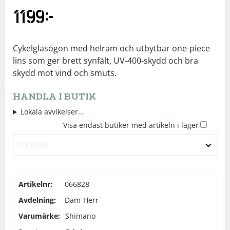
1199
kr
Underkläder
Skydd
Underkläder
Skydd
Längdåkning
Sporttillbehör
Sporttillbehör
Löpning
Cykelglasögon med helram och utbytbar one-piece
lins som ger brett synfält, UV-400-skydd och bra
skydd mot vind och smuts.
Stavar
Stavar
Orientering
HANDLA I BUTIK
Träning
Träning
Outdoor
Lokala avvikelser...
Visa endast butiker med artikeln i lager
Tält
Tält
Padel
Välj butik
Väskor
Väskor
Rullskidor
Artikelnr:
066828
Övrigt
Övrigt
Simning
Avdelning:
Dam
Herr
Varumärke:
Shimano
Sportswear