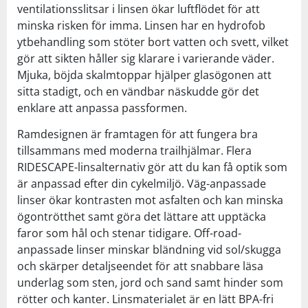
ventilationsslitsar i linsen ökar luftflödet för att
minska risken för imma. Linsen har en hydrofob
ytbehandling som stöter bort vatten och svett, vilket
gör att sikten håller sig klarare i varierande väder.
Mjuka, böjda skalmtoppar hjälper glasögonen att
sitta stadigt, och en vändbar näskudde gör det
enklare att anpassa passformen.
Ramdesignen är framtagen för att fungera bra
tillsammans med moderna trailhjälmar. Flera
RIDESCAPE-linsalternativ gör att du kan få optik som
är anpassad efter din cykelmiljö. Väg-anpassade
linser ökar kontrasten mot asfalten och kan minska
ögontrötthet samt göra det lättare att upptäcka
faror som hål och stenar tidigare. Off-road-
anpassade linser minskar bländning vid sol/skugga
och skärper detaljseendet för att snabbare läsa
underlag som sten, jord och sand samt hinder som
rötter och kanter. Linsmaterialet är en lätt BPA-fri