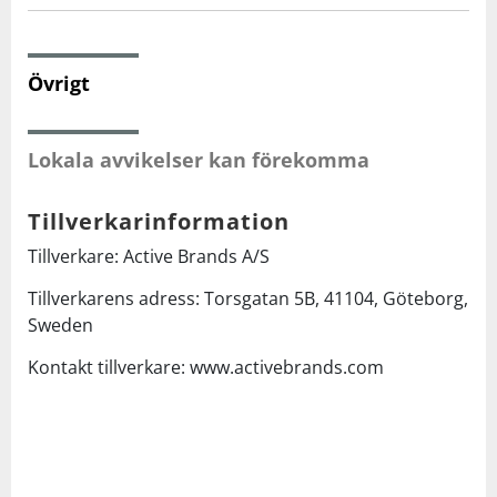
Squash
Övrigt
Tennis
Lokala avvikelser kan förekomma
Träning
Tillverkarinformation
Volleyboll
Tillverkare: Active Brands A/S
Tillverkarens adress: Torsgatan 5B, 41104, Göteborg,
Walking
Sweden
Kontakt tillverkare: www.activebrands.com