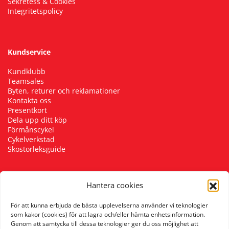
Sekretess & Cookies
Integritetspolicy
Kundservice
Kundklubb
Teamsales
Byten, returer och reklamationer
Kontakta oss
Presentkort
Dela upp ditt köp
Förmånscykel
Cykelverkstad
Skostorleksguide
Hantera cookies
Följ oss
För att kunna erbjuda de bästa upplevelserna använder vi teknologier
som kakor (cookies) för att lagra och/eller hämta enhetsinformation.
Genom att samtycka till dessa teknologier ger du oss möjlighet att