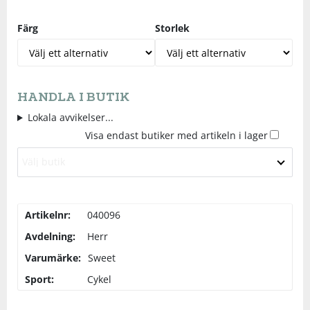
Underkläder
Skydd
Underkläder
Skydd
Längdåkning
Färg
Storlek
Sporttillbehör
Sporttillbehör
Löpning
HANDLA I BUTIK
Stavar
Stavar
Orientering
Lokala avvikelser...
Visa endast butiker med artikeln i lager
Träning
Träning
Outdoor
Välj butik
Tält
Tält
Padel
Artikelnr:
040096
Väskor
Väskor
Rullskidor
Avdelning:
Herr
Varumärke:
Sweet
Övrigt
Övrigt
Simning
Sport:
Cykel
Sportswear