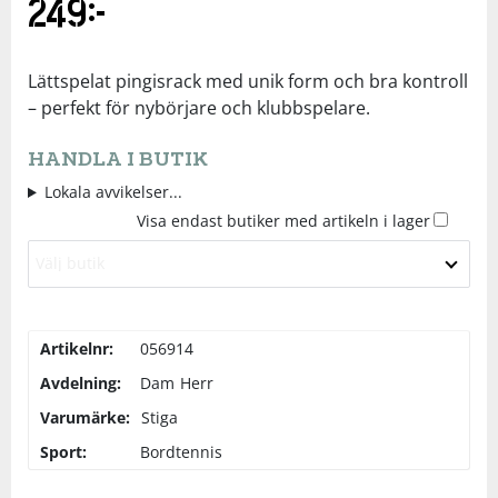
249
kr
Underkläder
Skydd
Underkläder
Skydd
Längdåkning
Lättspelat pingisrack med unik form och bra kontroll
Sporttillbehör
Sporttillbehör
Löpning
– perfekt för nybörjare och klubbspelare.
HANDLA I BUTIK
Stavar
Stavar
Orientering
Lokala avvikelser...
Visa endast butiker med artikeln i lager
Träning
Träning
Outdoor
Välj butik
Tält
Tält
Padel
Artikelnr:
056914
Väskor
Väskor
Rullskidor
Avdelning:
Dam
Herr
Varumärke:
Stiga
Övrigt
Övrigt
Simning
Sport:
Bordtennis
Sportswear