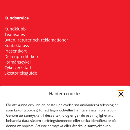
Kundservice
Kundklubb
Teamsales
Byten, returer och reklamationer
Kontakta oss
Presentkort
Dela upp ditt köp
Förmånscykel
Cykelverkstad
Skostorleksguide
Hantera cookies
Följ oss
För att kunna erbjuda de bästa upplevelserna använder vi teknologier
som kakor (cookies) för att lagra och/eller hämta enhetsinformation.
Genom att samtycka till dessa teknologier ger du oss möjlighet att
behandla data såsom surfningsbeteende eller unika identifierare på
denna webbplats. Att inte samtycka eller återkalla samtycket kan