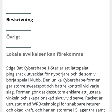
Squash
Beskrivning
Tennis
Övrigt
Träning
Lokala avvikelser kan förekomma
Volleyboll
Stiga Bat Cybershape 1-Star är ett lättspelat
Walking
pingisrack utvecklat för nybörjare och de som vill
börja spela i klubb. Den unika Cybershape-formen
ger större sweetspot och bättre kontroll vid varje
slag. Formen gör det dessutom enklare att justera
vinkeln och skapa önskad skruv vid serve. Racket är
utrustat med WRB-teknologi för snabbare returer
och ökad kraft, och har en stomme i 5 lager trä samt