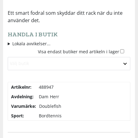
Underkläder
Skydd
Underkläder
Skydd
Längdåkning
Ett smart fodral som skyddar ditt rack när du inte
använder det.
Sporttillbehör
Sporttillbehör
Löpning
HANDLA I BUTIK
Lokala avvikelser...
Stavar
Stavar
Orientering
Visa endast butiker med artikeln i lager
Välj butik
Träning
Träning
Outdoor
Tält
Tält
Padel
Artikelnr:
488947
Avdelning:
Dam
Herr
Väskor
Väskor
Rullskidor
Varumärke:
Doublefish
Sport:
Bordtennis
Övrigt
Övrigt
Simning
Sportswear