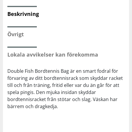
Beskrivning
Squash
Tennis
Övrigt
Träning
Lokala avvikelser kan förekomma
Volleyboll
Double Fish Bordtennis Bag är en smart fodral för
förvaring av ditt bordtennisrack som skyddar racket
Walking
till och från träning, fritid eller var du än går för att
spela pingis. Den mjuka insidan skyddar
bordtennisracket från stötar och slag. Väskan har
bärrem och dragkedja.