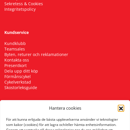
Sekretess & Cookies
Integritetspolicy
Kundservice
Kundklubb
Teamsales
Byten, returer och reklamationer
Kontakta oss
Presentkort
Dela upp ditt köp
Förmånscykel
Cykelverkstad
Skostorleksguide
Hantera cookies
Följ oss
För att kunna erbjuda de bästa upplevelserna använder vi teknologier
som kakor (cookies) för att lagra och/eller hämta enhetsinformation.
Genom att samtycka till dessa teknologier ger du oss möjlighet att