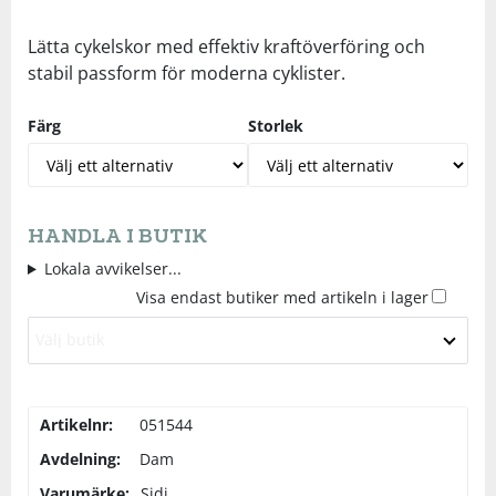
Underkläder
Skydd
Underkläder
Skydd
Längdåkning
Lätta cykelskor med effektiv kraftöverföring och
stabil passform för moderna cyklister.
Sporttillbehör
Sporttillbehör
Löpning
Färg
Storlek
Stavar
Stavar
Orientering
Träning
Träning
Outdoor
HANDLA I BUTIK
Lokala avvikelser...
Tält
Tält
Padel
Visa endast butiker med artikeln i lager
Välj butik
Väskor
Väskor
Rullskidor
Övrigt
Övrigt
Simning
Artikelnr:
051544
Avdelning:
Dam
Sportswear
Varumärke:
Sidi