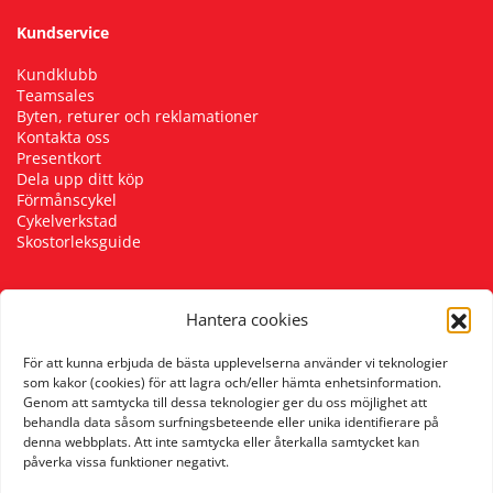
Kundservice
Kundklubb
Teamsales
Byten, returer och reklamationer
Kontakta oss
Presentkort
Dela upp ditt köp
Förmånscykel
Cykelverkstad
Skostorleksguide
Hantera cookies
Följ oss
För att kunna erbjuda de bästa upplevelserna använder vi teknologier
som kakor (cookies) för att lagra och/eller hämta enhetsinformation.
Genom att samtycka till dessa teknologier ger du oss möjlighet att
behandla data såsom surfningsbeteende eller unika identifierare på
denna webbplats. Att inte samtycka eller återkalla samtycket kan
påverka vissa funktioner negativt.