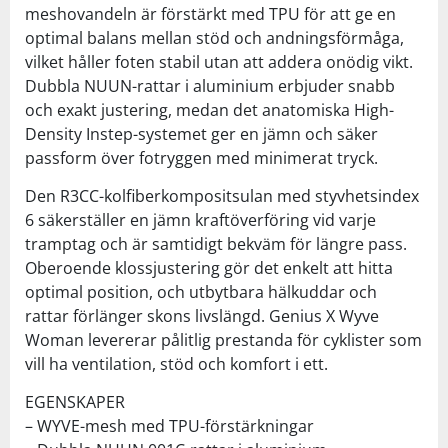
meshovandeln är förstärkt med TPU för att ge en
optimal balans mellan stöd och andningsförmåga,
vilket håller foten stabil utan att addera onödig vikt.
Dubbla NUUN-rattar i aluminium erbjuder snabb
och exakt justering, medan det anatomiska High-
Density Instep-systemet ger en jämn och säker
passform över fotryggen med minimerat tryck.
Den R3CC-kolfiberkompositsulan med styvhetsindex
6 säkerställer en jämn kraftöverföring vid varje
tramptag och är samtidigt bekväm för längre pass.
Oberoende klossjustering gör det enkelt att hitta
optimal position, och utbytbara hälkuddar och
rattar förlänger skons livslängd. Genius X Wyve
Woman levererar pålitlig prestanda för cyklister som
vill ha ventilation, stöd och komfort i ett.
EGENSKAPER
– WYVE-mesh med TPU-förstärkningar