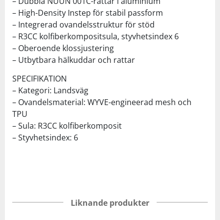
– Dubbla NUUN 001C-rattar i aluminium
– High-Density Instep för stabil passform
– Integrerad ovandelsstruktur för stöd
– R3CC kolfiberkompositsula, styvhetsindex 6
– Oberoende klossjustering
– Utbytbara hälkuddar och rattar
SPECIFIKATION
– Kategori: Landsväg
– Ovandelsmaterial: WYVE-engineerad mesh och
TPU
– Sula: R3CC kolfiberkomposit
– Styvhetsindex: 6
Liknande produkter