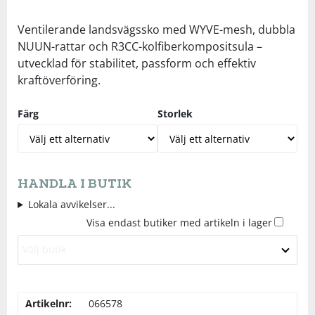
Underkläder
Skydd
Underkläder
Skydd
Längdåkning
Ventilerande landsvägssko med WYVE-mesh, dubbla
NUUN-rattar och R3CC-kolfiberkompositsula –
utvecklad för stabilitet, passform och effektiv
Sporttillbehör
Sporttillbehör
Löpning
kraftöverföring.
Stavar
Stavar
Orientering
Färg
Storlek
Träning
Träning
Outdoor
HANDLA I BUTIK
Tält
Tält
Padel
Lokala avvikelser...
Visa endast butiker med artikeln i lager
Väskor
Väskor
Rullskidor
Välj butik
Övrigt
Övrigt
Simning
Artikelnr:
066578
Sportswear